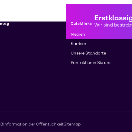
Erstklassi
nntag
Quicklinks
Wir sind bestreb
Medien
Karriere
Unsere Standorte
Kontaktieren Sie uns
GB
Information der Öffentlichkeit
Sitemap