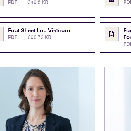
PDF
349.8 KB
PD
Fact Sheet Lab Vietnam
Fa
Fo
PDF
698.72 KB
PD