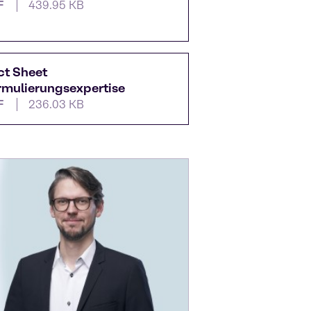
F
439.95 KB
ct Sheet
rmulierungsexpertise
F
236.03 KB