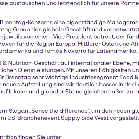
sse austauschen und letztendlich für unsere Partne
es Brenntag-Konzerns eine eigenständige Manageme
enntag Group das globale Geschäft und verantwortet
jeweils von einem Vice President betreut, der für 
Haven für die Region Europa, Mittlerer Osten und Af
 Nordamerika und Tomás Navarro für Lateinamerika.
& Nutrition-Geschäft auf internationaler Ebene, mit
lichen Dienstleistungen. Mit unseren Fähigkeiten u
ür Brenntag sehr wichtige Industriesegment Food & 
neuen Aufstellung sind wir deutlich besser in der 
uf lokaler und globaler Ebene gleichermaßen zu erfü
dem Slogan „Sense the difference“, um den neuen gl
 dem US-Branchenevent Supply Side West vorgestell
rition finden Sie unter