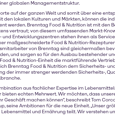
iner globalen Managementstruktur.
dorte auf der ganzen Welt und somit über eine ents
mit den lokalen Kulturen und Märkten, können die in
nt werden. Brenntag Food & Nutrition ist mit den 
ens vertraut; von diesem umfassenden Markt-Know
 und Entwicklungszentren stehen ihnen als Service
ker maßgeschneiderte Food & Nutrition-Rezepturen 
ebsmitarbeiter von Brenntag sind gleichermaßen be
nden, und sorgen so für den Ausbau bestehender un
 Food & Nutrition-Einheit die marktführende Vertri
sich Brenntag Food & Nutrition dem Sicherheits- u
ung der immer strenger werdenden Sicherheits-, Qua
lbranche.
Kombination aus fachlicher Expertise im Lebensmitte
Wir bieten echten Mehrwert. Wir möchten, dass unse
r ihr Geschäft machen können“, beschreibt Tom Corc
, seine Ambitionen für die neue Einheit. „Unser größ
ebensmittel und Ernährung teilt. Wir verstehen uns