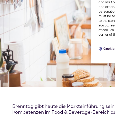
analyze th
and expand
personal d
must be set
to the stor
You can re
of cookies 
corner of t
Cookie
Brenntag gibt heute die Markteinführung sei
Kompetenzen im Food & Beverage-Bereich au