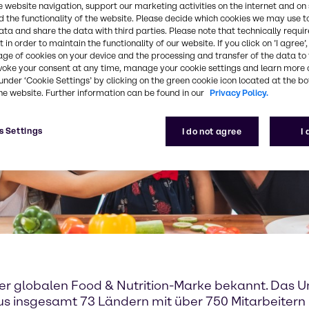
e website navigation, support our marketing activities on the internet and on
 the functionality of the website. Please decide which cookies we may use t
ata and share the data with third parties. Please note that technically requi
 in order to maintain the functionality of our website. If you click on ’I agree’
age of cookies on your device and the processing and transfer of the data to 
voke your consent at any time, manage your cookie settings and learn more 
under ‘Cookie Settings’ by clicking on the green cookie icon located at the b
he website. Further information can be found in our
Privacy Policy.
s Settings
I do not agree
I
ner globalen Food & Nutrition-Marke bekannt. Das 
s insgesamt 73 Ländern mit über 750 Mitarbeiter