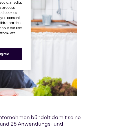
 social media,
o process
red cookies
, you consent
third parties.
about our use
ottom-left
 agree
Unternehmen bündelt damit seine
n und 28 Anwendungs- und