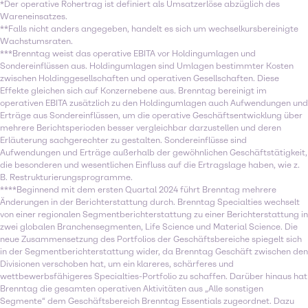
*Der operative Rohertrag ist definiert als Umsatzerlöse abzüglich des
Wareneinsatzes.
**Falls nicht anders angegeben, handelt es sich um wechselkursbereinigte
Wachstumsraten.
***Brenntag weist das operative EBITA vor Holdingumlagen und
Sondereinflüssen aus. Holdingumlagen sind Umlagen bestimmter Kosten
zwischen Holdinggesellschaften und operativen Gesellschaften. Diese
Effekte gleichen sich auf Konzernebene aus. Brenntag bereinigt im
operativen EBITA zusätzlich zu den Holdingumlagen auch Aufwendungen und
Erträge aus Sondereinflüssen, um die operative Geschäftsentwicklung über
mehrere Berichtsperioden besser vergleichbar darzustellen und deren
Erläuterung sachgerechter zu gestalten. Sondereinflüsse sind
Aufwendungen und Erträge außerhalb der gewöhnlichen Geschäftstätigkeit,
die besonderen und wesentlichen Einfluss auf die Ertragslage haben, wie z.
B. Restrukturierungsprogramme.
****Beginnend mit dem ersten Quartal 2024 führt Brenntag mehrere
Änderungen in der Berichterstattung durch. Brenntag Specialties wechselt
von einer regionalen Segmentberichterstattung zu einer Berichterstattung in
zwei globalen Branchensegmenten, Life Science und Material Science. Die
neue Zusammensetzung des Portfolios der Geschäftsbereiche spiegelt sich
in der Segmentberichterstattung wider, da Brenntag Geschäft zwischen den
Divisionen verschoben hat, um ein klareres, schärferes und
wettbewerbsfähigeres Specialties-Portfolio zu schaffen. Darüber hinaus hat
Brenntag die gesamten operativen Aktivitäten aus „Alle sonstigen
Segmente“ dem Geschäftsbereich Brenntag Essentials zugeordnet. Dazu