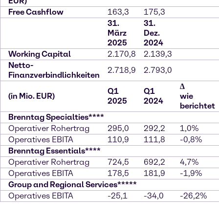
EUR)
Free Cashflow
163,3
175,3
31.
31.
März
Dez.
2025
2024
Working Capital
2.170,8
2.139,3
Netto-
2.718,9
2.793,0
Finanzverbindlichkeiten
∆
Q1
Q1
(in Mio. EUR)
wie
2025
2024
berichtet
Brenntag Specialties****
Operativer Rohertrag
295,0
292,2
1,0%
Operatives EBITA
110,9
111,8
-0,8%
Brenntag Essentials****
Operativer Rohertrag
724,5
692,2
4,7%
Operatives EBITA
178,5
181,9
-1,9%
Group and Regional Services*****
Operatives EBITA
-25,1
-34,0
-26,2%