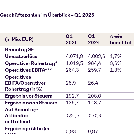
Geschäftszahlen im Überblick – Q1 2025
Q1
Q1
∆ wie
(in Mio. EUR)
2025
2024
berichtet
Brenntag SE
Umsatzerlöse
4.071,9
4.002,6
1,7%
Operativer Rohertrag*
1.019,5
984,4
3,6%
Operatives EBITA***
264,3
259,7
1,8%
Operatives
EBITA/Operativer
25,9
26,4
Rohertrag (in %)
Ergebnis vor Steuern
192,7
205,0
Ergebnis nach Steuern
135,7
143,7
Auf Brenntag-
Aktionäre
134,4
141,4
entfallend
Ergebnis je Aktie (in
0,93
0,97