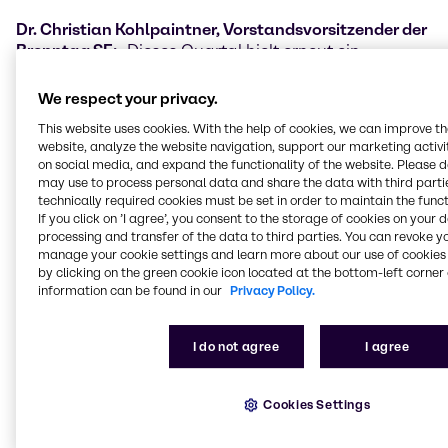
Dr. Christian Kohlpaintner, Vorstandsvorsitzender der
Brenntag SE:
„Dieses Quartal hielt erneut ein
herausforderndes Geschäftsumfeld für Brenntag
bereit. Es war geprägt von anhaltenden
We respect your privacy.
geopolitischen und zunehmenden wirtschaftlichen
This website uses cookies. With the help of cookies, we can improve t
Unsicherheiten und, verstärkt durch die globalen
website, analyze the website navigation, support our marketing activit
Zolldiskussionen, erhöhter Volatilität. Die Erwartung
on social media, and expand the functionality of the website. Please 
deutlicher Zolländerungen drückte bereits in der
may use to process personal data and share the data with third partie
zweiten Märzhälfte auf das Geschäftsklima. Obwohl
technically required cookies must be set in order to maintain the funct
unsere Ergebnisse im ersten Quartal 2025 auf dem
If you click on ’I agree’, you consent to the storage of cookies on your 
processing and transfer of the data to third parties. You can revoke y
Niveau des Vorjahreszeitraums liegen und wir ein
manage your cookie settings and learn more about our use of cookies 
Wachstum des operativen Rohertrags ausweisen,
by clicking on the green cookie icon located at the bottom-left corner 
blieb die sequenzielle Performance-Entwicklung im
information can be found in our
Privacy Policy.
Vergleich zum vierten Quartal 2024 hinter unseren
ursprünglichen Erwartungen zurück. Dank der
hervorragenden Arbeit und der starken Fokussierung
I do not agree
I agree
unserer Teams haben wir jedoch auch einige positive
Entwicklungen verzeichnet. Sie stimmen uns
Cookies Settings
zuversichtlich, dass unsere Strategien für die beiden
Geschäftsbereiche und die damit verbundenen