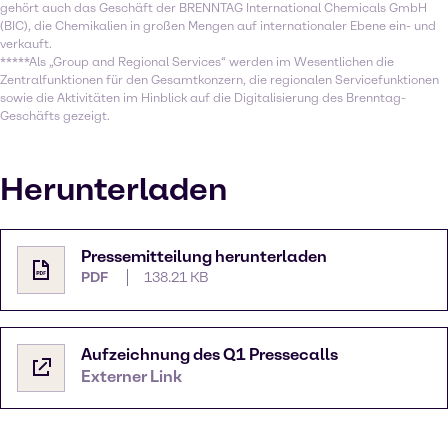
gehört auch das Geschäft der BRENNTAG International Chemicals GmbH
(BIC), die Chemikalien in großen Mengen auf internationaler Ebene ein- und
verkauft.
*****Als „Group and Regional Services“ werden im Wesentlichen die
Zentralfunktionen für den Gesamtkonzern, die regionalen Servicefunktionen
sowie die Aktivitäten im Hinblick auf die Digitalisierung des Brenntag-
Geschäfts gezeigt.
Herunterladen
Pressemitteilung herunterladen
PDF
138.21 KB
Aufzeichnung des Q1 Pressecalls
Externer Link