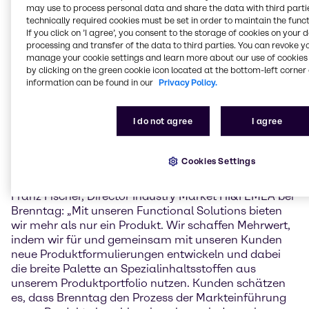
may use to process personal data and share the data with third partie
der Produkte“, kommentiert Patricia López, Head of
technically required cookies must be set in order to maintain the funct
Innovation & Technology HI&I EMEA bei Brenntag, die
If you click on ’I agree’, you consent to the storage of cookies on your 
mit ihrem Team das Labor leitet.
processing and transfer of the data to third parties. You can revoke y
manage your cookie settings and learn more about our use of cookies 
Kunden werden mit der Hilfe von Brenntag in der
by clicking on the green cookie icon located at the bottom-left corner 
Lage sein, schneller und besser auf die sich schnell
information can be found in our
Privacy Policy.
ändernden Markttrends und Anforderungen zu
reagieren, die mit den zunehmenden technischen und
I do not agree
I agree
regulatorischen Anforderungen einhergehen.
Außerdem können Produkte an die Bedürfnisse der
Verbraucher in Bezug auf die Nachhaltigkeit der von
Cookies Settings
ihnen verwendeten Waschmittel angepasst werden.
Franz Fischer, Director Industry Market HI&I EMEA bei
Brenntag: „Mit unseren Functional Solutions bieten
wir mehr als nur ein Produkt. Wir schaffen Mehrwert,
indem wir für und gemeinsam mit unseren Kunden
neue Produktformulierungen entwickeln und dabei
die breite Palette an Spezialinhaltsstoffen aus
unserem Produktportfolio nutzen. Kunden schätzen
es, dass Brenntag den Prozess der Markteinführung