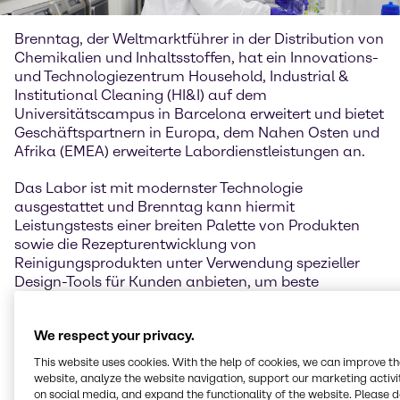
Brenntag, der Weltmarktführer in der Distribution von
Chemikalien und Inhaltsstoffen, hat ein Innovations-
und Technologiezentrum Household, Industrial &
Institutional Cleaning (HI&I) auf dem
Universitätscampus in Barcelona erweitert und bietet
Geschäftspartnern in Europa, dem Nahen Osten und
Afrika (EMEA) erweiterte Labordienstleistungen an.
Das Labor ist mit modernster Technologie
ausgestattet und Brenntag kann hiermit
Leistungstests einer breiten Palette von Produkten
sowie die Rezepturentwicklung von
Reinigungsprodukten unter Verwendung spezieller
Design-Tools für Kunden anbieten, um beste
Ergebnisse zu erzielen.
We respect your privacy.
„Unsere Arbeit konzentriert sich auf neue Konzepte
und Ideen für alle Kategorien von
This website uses cookies. With the help of cookies, we can improve t
Reinigungsformulierungen, von der Senkung der
website, analyze the website navigation, support our marketing activit
Rohstoffkosten bis hin zur Verbesserung der Leistung
on social media, and expand the functionality of the website. Please 