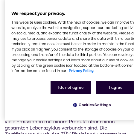
Footprint (PCF)-Daten an. Der einzigartige
"CO2Xplorer" ist Teil der Nachhaltigkeitsstrategie von
We respect your privacy.
Brenntag, um die Transparenz von
Treibhausgasemissionen (THG) zu fördern und eine
This website uses cookies. With the help of cookies, we can improve t
Reduktion der Emissionen in der gesamten Lieferkette
website, analyze the website navigation, support our marketing activit
on social media, and expand the functionality of the website. Please 
voranzutreiben. Nach einer systematischen
may use to process personal data and share the data with third partie
Überprüfung des Ansatzes durch den unabhängigen
technically required cookies must be set in order to maintain the funct
TÜV Rheinland wurde die Berechnungsmethode
If you click on ’I agree’, you consent to the storage of cookies on your 
zertifiziert. Die Zertifizierung bestätigt, dass der PCF-
processing and transfer of the data to third parties. You can revoke y
Methodenansatz von Brenntag die Anforderungen
manage your cookie settings and learn more about our use of cookies 
der international anerkannten Norm ISO 14067:2018
by clicking on the green cookie icon located at the bottom-left corner 
information can be found in our
Privacy Policy.
und des Together for Sustainability (TfS) PCF-
Leitfadens erfüllt.
I do not agree
I agree
Dr. Andreas Kicherer, Vice President Sustainability
Brenntag Group: "Unser Konzept, umfangreiche
Product Carbon Footprint-Daten für unser
Cookies Settings
Produktportfolio bereitzustellen, bietet unseren
Kunden eine sehr wertvolle Transparenz darüber, wie
viele Emissionen mit einem Produkt über seinen
gesamten Lebenszyklus verbunden sind. Die