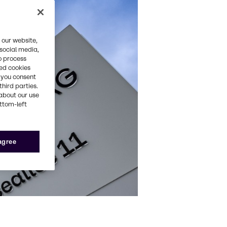
 our website,
 social media,
o process
red cookies
, you consent
third parties.
about our use
ottom-left
 agree