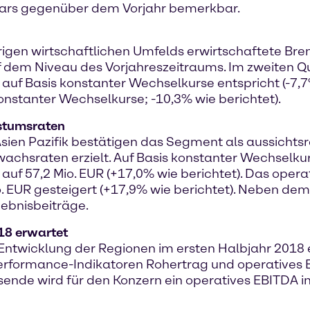
ars gegenüber dem Vorjahr bemerkbar.
igen wirtschaftlichen Umfelds erwirtschaftete Bre
f dem Niveau des Vorjahreszeitraums. Im zweiten Q
uf Basis konstanter Wechselkurse entspricht (-7,7%
konstanter Wechselkurse; -10,3% wie berichtet).
hstumsraten
Asien Pazifik bestätigen das Segment als aussichts
achsraten erzielt. Auf Basis konstanter Wechselku
f 57,2 Mio. EUR (+17,0% wie berichtet). Das oper
. EUR gesteigert (+17,9% wie berichtet). Neben d
rgebnisbeiträge.
18 erwartet
Entwicklung der Regionen im ersten Halbjahr 2018
Performance-Indikatoren Rohertrag und operatives
nde wird für den Konzern ein operatives EBITDA in