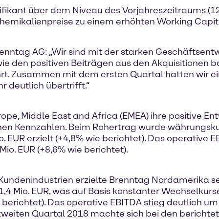
ifikant über dem Niveau des Vorjahreszeitraums (12
emikalienpreise zu einem erhöhten Working Capital 
enntag AG: „Wir sind mit der starken Geschäftsentw
den positiven Beiträgen aus den Akquisitionen basi
. Zusammen mit dem ersten Quartal hatten wir ein
deutlich übertrifft.“
ope, Middle East and Africa (EMEA) ihre positive En
en Kennzahlen. Beim Rohertrag wurde währungskur
 EUR erzielt (+4,8% wie berichtet). Das operative 
io. EUR (+8,6% wie berichtet).
len Kundenindustrien erzielte Brenntag Nordamerika 
,4 Mio. EUR, was auf Basis konstanter Wechselkurs
berichtet). Das operative EBITDA stieg deutlich u
m zweiten Quartal 2018 machte sich bei den berich