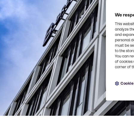
We respe
This websi
analyze th
and expand
personal d
must be set
to the stor
You can re
of cookies 
corner of t
Cookie