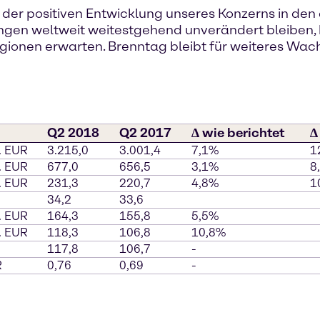
 der positiven Entwicklung unseres Konzerns in den
en weltweit weitestgehend unverändert bleiben, k
ionen erwarten. Brenntag bleibt für weiteres Wachs
Q2 2018
Q2 2017
∆ wie berichtet
∆
. EUR
3.215,0
3.001,4
7,1%
1
. EUR
677,0
656,5
3,1%
8
. EUR
231,3
220,7
4,8%
1
34,2
33,6
. EUR
164,3
155,8
5,5%
. EUR
118,3
106,8
10,8%
117,8
106,7
-
R
0,76
0,69
-