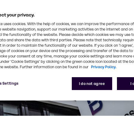
ct your privacy.
te uses cookies. With the help of cookies, we can improve the performance of
e website navigation, support our marketing activities on the internet and on
 the functionality of the website. Please decide which cookies we may use t
ata and share the data with third parties. Please note that technically requi
 in order to maintain the functionality of our website. If you click on ’I agree’
age of cookies on your device and the processing and transfer of the data to 
voke your consent at any time, manage your cookie settings and learn more 
under ‘Cookie Settings’ by clicking on the green cookie icon located at the b
he website. Further information can be found in our
Privacy Policy.
s Settings
I do not agree
I