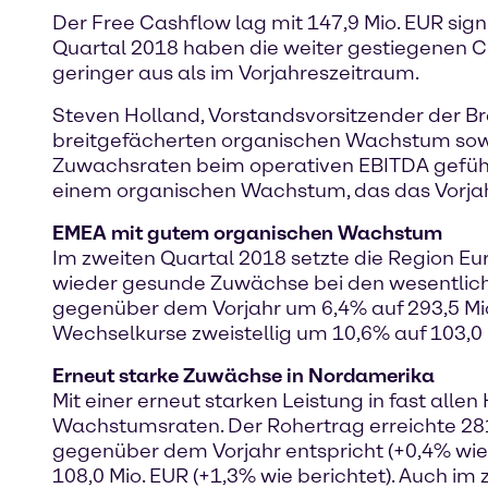
Der Free Cashflow lag mit 147,9 Mio. EUR sign
Quartal 2018 haben die weiter gestiegenen Ch
geringer aus als im Vorjahreszeitraum.
Steven Holland, Vorstandsvorsitzender der Br
breitgefächerten organischen Wachstum sowie 
Zuwachsraten beim operativen EBITDA geführt
einem organischen Wachstum, das das Vorjahr 
EMEA mit gutem organischen Wachstum
Im zweiten Quartal 2018 setzte die Region Eur
wieder gesunde Zuwächse bei den wesentlich
gegenüber dem Vorjahr um 6,4% auf 293,5 Mio.
Wechselkurse zweistellig um 10,6% auf 103,0 M
Erneut starke Zuwächse in Nordamerika
Mit einer erneut starken Leistung in fast al
Wachstumsraten. Der Rohertrag erreichte 281
gegenüber dem Vorjahr entspricht (+0,4% wie 
108,0 Mio. EUR (+1,3% wie berichtet). Auch i