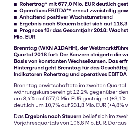
Rohertrag* mit 677,0 Mio. EUR deutlich ges
Operatives EBITDA** erneut zweistellig ge
Anhaltend positiver Wachstumstrend
Ergebnis nach Steuern belief sich auf 118,3
Prognose für das Gesamtjahr 2018: Wachst
Mio. EUR
Brenntag (WKN A1DAHH), der Weltmarktführer 
Quartal 2018 fort: Der Konzern steigerte die 
Basis von konstanten Wechselkursen. Das erf
Hintergrund geht Brenntag für das Geschäfts
Indikatoren Rohertrag und operatives EBITDA
Brenntag erwirtschaftete im zweiten Quartal
währungskursbereinigt 12,2% gegenüber dem V
um 8,4% auf 677,0 Mio. EUR gesteigert (+3,1% 
deutlich um 10,7% auf 231,3 Mio. EUR (+4,8% w
Das
Ergebnis nach Steuern
belief sich im zwe
Vorjahresquartals von 106,8 Mio. EUR. Daraus l