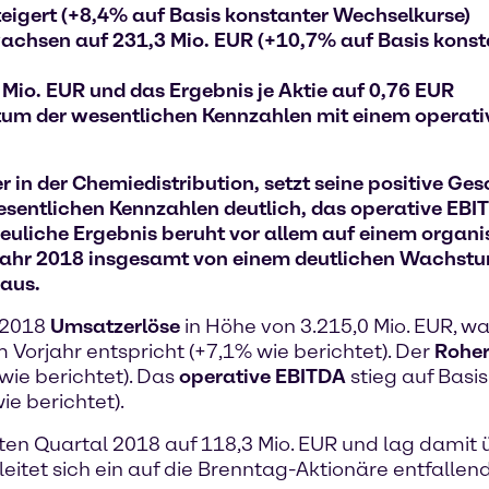
teigert (+8,4% auf Basis konstanter Wechselkurse)
wachsen auf 231,3 Mio. EUR (+10,7% auf Basis kons
 Mio. EUR und das Ergebnis je Aktie auf 0,76 EUR
um der wesentlichen Kennzahlen mit einem operat
in der Chemiedistribution, setzt seine positive Ge
wesentlichen Kennzahlen deutlich, das operative EBI
reuliche Ergebnis beruht vor allem auf einem orga
jahr 2018 insgesamt von einem deutlichen Wachstu
 aus.
 2018
Umsatzerlöse
in Höhe von 3.215,0 Mio. EUR, w
orjahr entspricht (+7,1% wie berichtet). Der
Roher
wie berichtet). Das
operative EBITDA
stieg auf Basi
ie berichtet).
iten Quartal 2018 auf 118,3 Mio. EUR und lag dami
eitet sich ein auf die Brenntag-Aktionäre entfallend