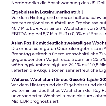
Nordamerika die Abschwächung des US-Doll
Ergebnisse in Lateinamerika stabil
Vor dem Hintergrund eines anhaltend schwier
breiten regionalen Aufstellung Ergebnisse au
40,7 Mio. EUR, was einem Wachstum von 2,0% a
EBITDA lag bei 8,7 Mio. EUR (+0,0% auf Basis 
Asien Pazifik mit deutlich zweistelligen Wac
Die erneut sehr guten Quartalsergebnisse in 
Brenntag weiterhin überdurchschnittliche Zuw
gegenüber dem Vorjahreszeitraum um 23,5% au
währungskursbereinigt um 24,1% auf 19,8 Mio
lieferten die Akquisitionen sehr erfreuliche E
Weiteres Wachstum für das Geschäftsjahr 20
Vor dem Hintergrund der Ergebnisse und der 
weiterhin ein deutliches Wachstum der Key 
unveränderten Wechselkursen bis zum Jahrese
Mio. EUR prognostiziert.