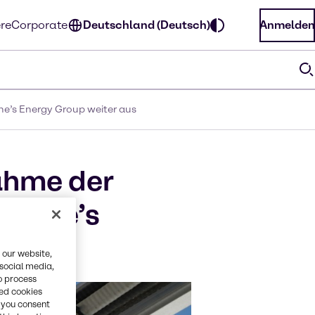
ere
Corporate
Deutschland (Deutsch)
Anmelden
ne’s Energy Group weiter aus
ahme der
Greene’s
 our website,
 social media,
o process
red cookies
, you consent