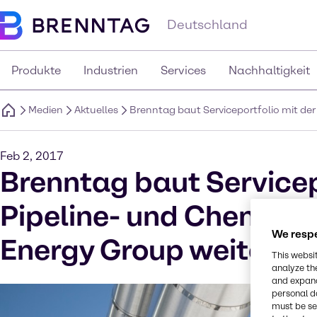
Deutschland
Produkte
Industrien
Services
Nachhaltigkeit
Medien
Aktuelles
Brenntag baut Serviceportfolio mit de
Feb 2, 2017
Brenntag baut Servicep
Pipeline- und Chemikal
We respe
Energy Group weiter au
This websi
analyze th
and expand
personal d
must be set