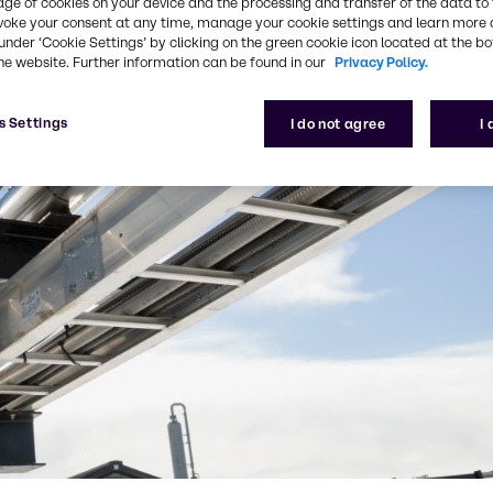
age of cookies on your device and the processing and transfer of the data to 
voke your consent at any time, manage your cookie settings and learn more 
under ‘Cookie Settings’ by clicking on the green cookie icon located at the b
he website. Further information can be found in our
Privacy Policy.
s Settings
I do not agree
I