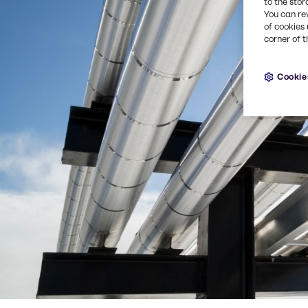
to the stor
You can re
of cookies 
corner of t
Cookie