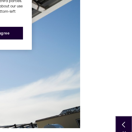
third parties.
about our use
ottom-left
 agree