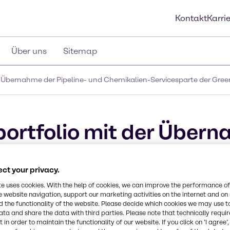
Kontakt
Karri
Über uns
Sitemap
r Übernahme der Pipeline- und Chemikalien-Servicesparte der Gree
ortfolio mit der Übern
ien-Servicesparte der 
ct your privacy.
s
te uses cookies. With the help of cookies, we can improve the performance of
e website navigation, support our marketing activities on the internet and on
 the functionality of the website. Please decide which cookies we may use t
ata and share the data with third parties. Please note that technically requi
 in order to maintain the functionality of our website. If you click on ’I agree’