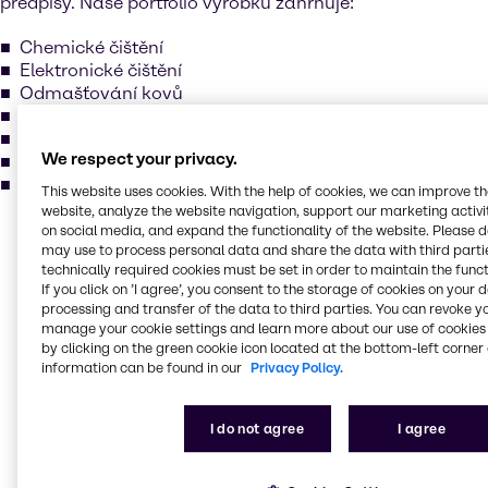
předpisy. Naše portfolio výrobků zahrnuje:
Chemické čištění
Elektronické čištění
Odmašťování kovů
Methylenchlorid
Perchlorethylen
We respect your privacy.
Trichlormethylen
a další...
This website uses cookies. With the help of cookies, we can improve t
website, analyze the website navigation, support our marketing activit
on social media, and expand the functionality of the website. Please 
Naše služby pro vaše
may use to process personal data and share the data with third partie
technically required cookies must be set in order to maintain the funct
odvětví
If you click on ’I agree’, you consent to the storage of cookies on your 
processing and transfer of the data to third parties. You can revoke y
manage your cookie settings and learn more about our use of cookies 
Mezi naše hlavní činnosti patří nákup, skladování,
by clicking on the green cookie icon located at the bottom-left corner 
balení, zpracování a prodej základních průmyslových
information can be found in our
Privacy Policy.
chemikálií, speciálních chemikálií, přísad a
ingrediencí. Naše výrobní závody splňují nejvyšší
I do not agree
I agree
standardy v oblasti kvality, životního prostředí a
bezpečnosti. Společnost Brenntag je držitelem
různých certifikátů: ISO 9001, ISO 14001, ISO 22000,