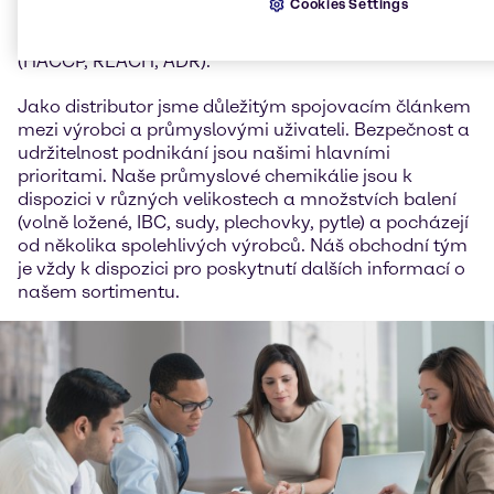
Cookies Settings
FSSC 22000 a GMP+ pro krmiva a pracujeme v
souladu se všemi předpisy o kvalitě a bezpečnosti
(HACCP, REACH, ADR).
Jako distributor jsme důležitým spojovacím článkem
mezi výrobci a průmyslovými uživateli. Bezpečnost a
udržitelnost podnikání jsou našimi hlavními
prioritami. Naše průmyslové chemikálie jsou k
dispozici v různých velikostech a množstvích balení
(volně ložené, IBC, sudy, plechovky, pytle) a pocházejí
od několika spolehlivých výrobců. Náš obchodní tým
je vždy k dispozici pro poskytnutí dalších informací o
našem sortimentu.