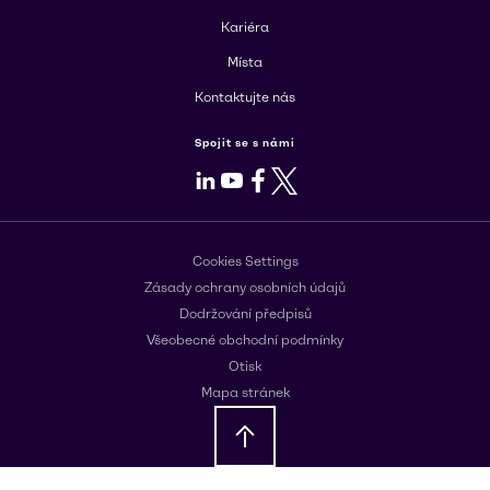
Kariéra
Místa
Kontaktujte nás
Spojit se s námi
LinkedIn
Youtube
Facebook
X
Cookies Settings
Zásady ochrany osobních údajů
Dodržování předpisů
Všeobecné obchodní podmínky
Otisk
Mapa stránek