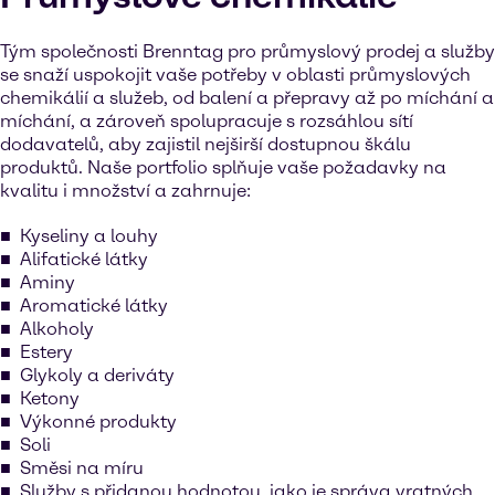
Tým společnosti Brenntag pro průmyslový prodej a služby
se snaží uspokojit vaše potřeby v oblasti průmyslových
chemikálií a služeb, od balení a přepravy až po míchání a
míchání, a zároveň spolupracuje s rozsáhlou sítí
dodavatelů, aby zajistil nejširší dostupnou škálu
produktů. Naše portfolio splňuje vaše požadavky na
kvalitu i množství a zahrnuje:
Kyseliny a louhy
Alifatické látky
Aminy
Aromatické látky
Alkoholy
Estery
Glykoly a deriváty
Ketony
Výkonné produkty
Soli
Směsi na míru
Služby s přidanou hodnotou, jako je správa vratných