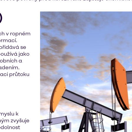
)
ách v ropném
ormací.
 přidává se
používá jako
robních a
adením.
laci průtoku
myslu k
ným zvyšuje
odolnost