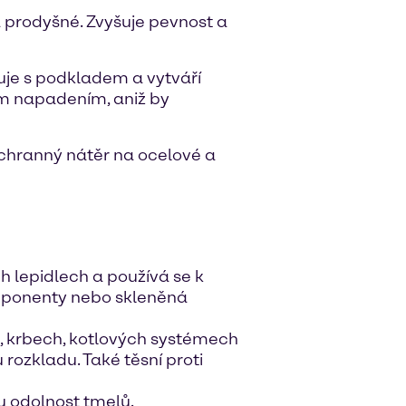
a prodyšné. Zvyšuje pevnost a
uje s podkladem a vytváří
ým napadením, aniž by
ochranný nátěr na ocelové a
ch lepidlech a používá se k
omponenty nebo skleněná
h, krbech, kotlových systémech
rozkladu. Také těsní proti
u odolnost tmelů.