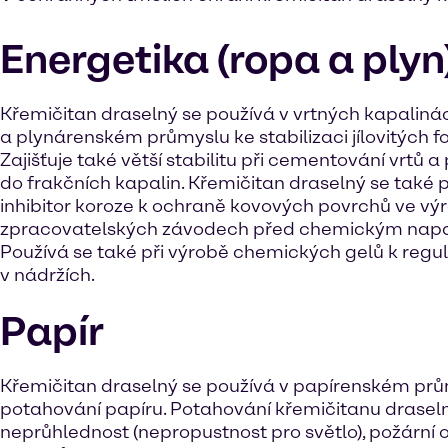
Energetika (ropa a plyn
Křemičitan draselný se používá v vrtných kapalin
a plynárenském průmyslu ke stabilizaci jílovitých f
Zajišťuje také větší stabilitu při cementování vrtů a
do frakčních kapalin. Křemičitan draselný se také 
inhibitor koroze k ochraně kovových povrchů ve vý
zpracovatelských závodech před chemickým nap
Používá se také při výrobě chemických gelů k regu
v nádržích.
Papír
Křemičitan draselný se používá v papírenském prů
potahování papíru. Potahování křemičitanu drasel
neprůhlednost (nepropustnost pro světlo), požární 