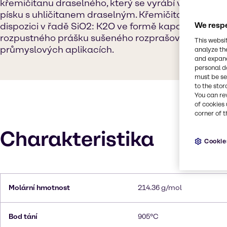
křemičitanu draselného, který se vyrábí v pecích t
písku s uhličitanem draselným. Křemičitany draselné
dispozici v řadě SiO2: K2O ve formě kapalin, sklen
We respe
rozpustného prášku sušeného rozprašováním pro p
This websi
průmyslových aplikacích.
analyze th
and expand
personal d
must be set
to the stor
You can re
of cookies 
corner of t
Charakteristika
Cookie
Molární hmotnost
214.36 g/mol
Bod tání
905°C