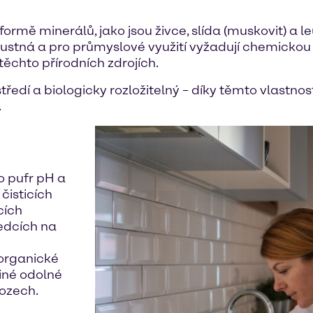
ormě minerálů, jako jsou živce, slída (muskovit) a l
ozpustná a pro průmyslové využití vyžadují chemick
ěchto přírodních zdrojích.
tředí a biologicky rozložitelný – díky těmto vlastno
.
o pufr pH a
 čisticích
cích
ředcích na
norganické
iné odolné
vozech.