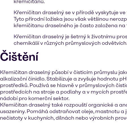
křemičitanů.
Křemičitan draselný se v přírodě vyskytuje ve f
Tyto přírodní ložiska jsou však většinou ner
křemičitanu draselného je často založena na t
Křemičitan draselný je šetrný k životnímu pros
chemikálií v různých průmyslových odvětvích
Čištění
Křemičitan draselný působí v čisticím průmyslu jak
alkalizační činidlo. Stabilizuje a zvyšuje hodnotu pH
prostředků. Používá se hlavně v průmyslových čisti
prostředcích na stroje a podlahy a v mycích prost
nádobí pro komerční sektor.
Křemičitan draselný také rozpouští organické a a
usazeniny. Pomáhá odstraňovat oleje, mastnotu a j
nečistoty v kuchyních, dílnách nebo výrobních pro