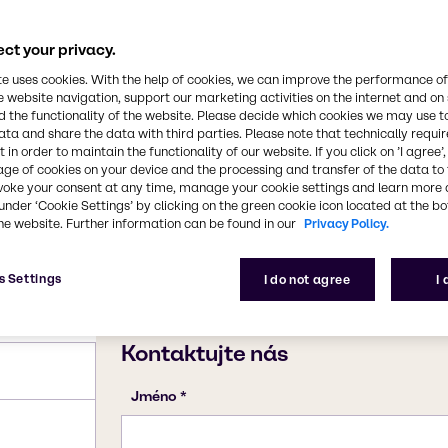
avením vysoce čistého
K2Si2O5
 jsou alkalické a jsou k
ěných vloček a
ct your privacy.
oužití v mnoha
Číslo CAS
te uses cookies. With the help of cookies, we can improve the performance of
1312-76-1
e website navigation, support our marketing activities on the internet and on
 the functionality of the website. Please decide which cookies we may use t
ata and share the data with third parties. Please note that technically requi
 in order to maintain the functionality of our website. If you click on ’I agree’
age of cookies on your device and the processing and transfer of the data to 
voke your consent at any time, manage your cookie settings and learn more 
under ‘Cookie Settings’ by clicking on the green cookie icon located at the b
he website. Further information can be found in our
Privacy Policy.
s Settings
I do not agree
I