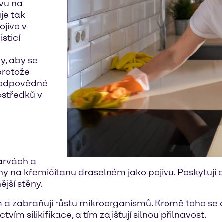
tvu na
je tak
ojivo v
sticí
y, aby se
protože
 zodpovědné
rostředků v
barvách a
eny na křemičitanu draselném jako pojivu. Poskytují
jší stěny.
ním a zabraňují růstu mikroorganismů. Kromě toho s
m silikifikace, a tím zajišťují silnou přilnavost.