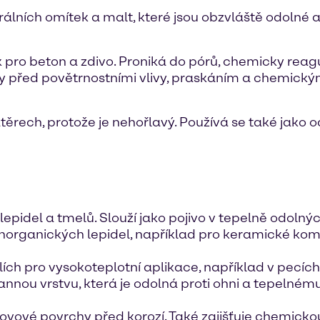
álních omítek a malt, které jsou obzvláště odolné 
 pro beton a zdivo. Proniká do pórů, chemicky reag
y před povětrnostními vlivy, praskáním a chemick
těrech, protože je nehořlavý. Používá se také jako 
lepidel a tmelů. Slouží jako pojivo v tepelně odolný
anorganických lepidel, například pro keramické k
ích pro vysokoteplotní aplikace, například v pecíc
nou vrstvu, která je odolná proti ohni a tepelnému 
ovové povrchy před korozí. Také zajišťuje chemicko