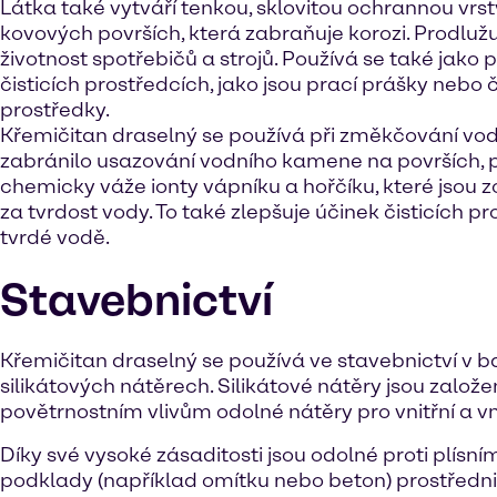
Látka také vytváří tenkou, sklovitou ochrannou vrs
kovových površích, která zabraňuje korozi. Prodlužu
životnost spotřebičů a strojů. Používá se také jako p
čisticích prostředcích, jako jsou prací prášky nebo či
prostředky.
Křemičitan draselný se používá při změkčování vod
zabránilo usazování vodního kamene na površích, 
chemicky váže ionty vápníku a hořčíku, které jsou
za tvrdost vody. To také zlepšuje účinek čisticích p
tvrdé vodě.
Stavebnictví
Křemičitan draselný se používá ve stavebnictví v 
silikátových nátěrech. Silikátové nátěry jsou založ
povětrnostním vlivům odolné nátěry pro vnitřní a vně
Díky své vysoké zásaditosti jsou odolné proti plís
podklady (například omítku nebo beton) prostřednictví