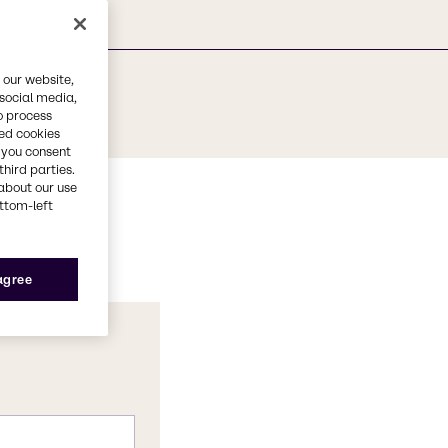
 our website,
 social media,
o process
red cookies
, you consent
third parties.
about our use
ottom-left
 agree