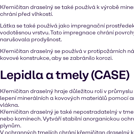
Křemičitan draselný se také používá k výrobě miner
chrání před vlhkostí.
Látka se také používá jako impregnační prostředek
vodotěsnou vrstvu. Tato impregnace chrání povrch
narušovala prodyšnost.
Křemičitan draselný se používá v protipožárních ná
kovové konstrukce, aby se zabránilo korozi.
Lepidla a tmely (CASE)
Křemičitan draselný hraje důležitou roli v průmyslu 
lepení minerálních a kovových materiálů pomocí 
vlákna.
Křemičitan draselný je také nepostradatelný v tmel
nebo komínech. Vytváří stabilní anorganickou ochran
plynům.
V ochranných tmelích chrání křemičitan draselný k