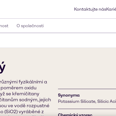
Kontaktujte nás
Kari
lnost
O společnosti
ý
různými fyzikálními a
n poměrem oxidu
dyž se křemičitany
Synonyma
čitanům sodným, jejich
Potassium Silicate, Silicic A
 jsou ve vodě rozpustné
o (SiO2) vyráběné z
Chemický vzorec