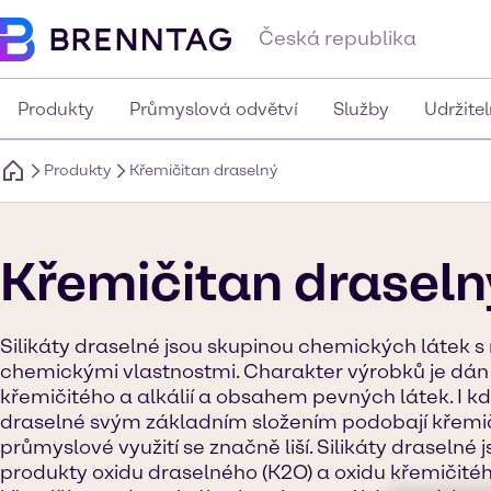
Česká republika
Produkty
Průmyslová odvětví
Služby
Udržite
Produkty
Křemičitan draselný
Křemičitan draseln
Silikáty draselné jsou skupinou chemických látek s 
chemickými vlastnostmi. Charakter výrobků je dá
křemičitého a alkálií a obsahem pevných látek. I k
draselné svým základním složením podobají křemi
průmyslové využití se značně liší. Silikáty draselné
produkty oxidu draselného (K2O) a oxidu křemičitéh