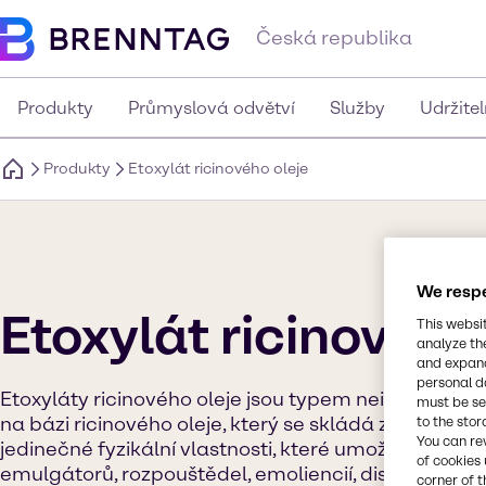
Česká republika
Produkty
Průmyslová odvětví
Služby
Udržite
Produkty
Etoxylát ricinového oleje
We respe
Etoxylát ricinového
This websi
analyze th
and expand
personal d
Etoxyláty ricinového oleje jsou typem neiontového e
must be set
na bázi ricinového oleje, který se skládá z tradiční
to the stor
You can re
jedinečné fyzikální vlastnosti, které umožňují jejich 
of cookies 
emulgátorů, rozpouštědel, emoliencií, dispergátorů
corner of t