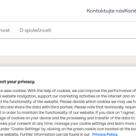
Kontaktujte nás
Kari
lnost
O společnosti
Synonyma
ct your privacy.
PEG-40 Hydrogenated Castor 
 oleje
te uses cookies. With the help of cookies, we can improve the performance of
Castor Oil, Castor Oil Ethox
e website navigation, support our marketing activities on the internet and on
 the functionality of the website. Please decide which cookies we may use t
ata and share the data with third parties. Please note that technically requi
Chemický vzorec
toxylátu rostlinného oleje
 in order to maintain the functionality of our website. If you click on ’I agree’
C57H104O9(CH2CH2O)n
ch mastných kyselin. Mají
age of cookies on your device and the processing and transfer of the data to 
voke your consent at any time, manage your cookie settings and learn more 
použití jako univerzálních
under ‘Cookie Settings’ by clicking on the green cookie icon located at the b
 a maziv v různých
Číslo CAS
he website. Further information can be found in our
Privacy Policy.