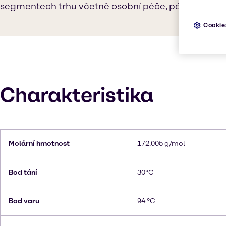
segmentech trhu včetně osobní péče, péče o domá
Cookie
Charakteristika
Molární hmotnost
172.005 g/mol
Bod tání
30°C
Bod varu
94 °C