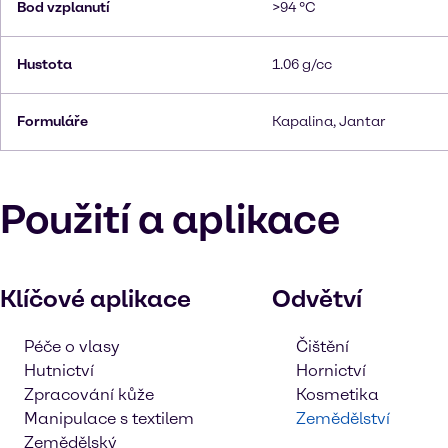
Bod vzplanutí
>94 °C
Hustota
1.06 g/cc
Formuláře
Kapalina, Jantar
Použití a aplikace
Klíčové aplikace
Odvětví
Péče o vlasy
Čištění
Hutnictví
Hornictví
Zpracování kůže
Kosmetika
Manipulace s textilem
Zemědělství
Zemědělský