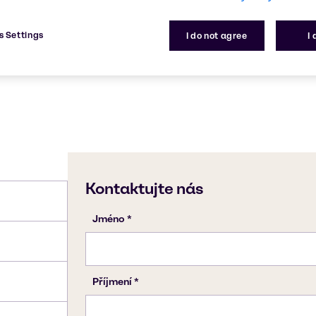
cnost a agrochemikálií.
61791-12-6
s Settings
I do not agree
I