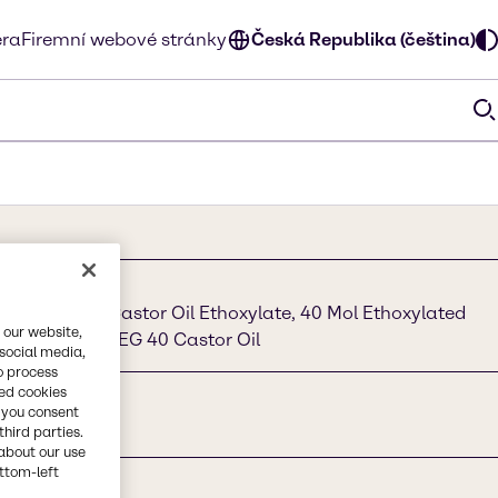
éra
Firemní webové stránky
Česká Republika (čeština)
Oil, 40 Mol Castor Oil Ethoxylate, 40 Mol Ethoxylated
 our website,
ylate POE 40, PEG 40 Castor Oil
 social media,
o process
red cookies
, you consent
third parties.
about our use
ottom-left