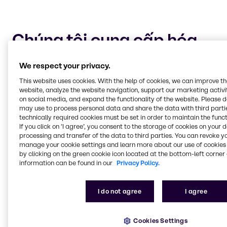
Chúng tôi cung cấp hóa
chất nông nghiệp cho bốn
We respect your privacy.
phân khúc thị trường
This website uses cookies. With the help of cookies, we can improve t
chính:
website, analyze the website navigation, support our marketing activit
on social media, and expand the functionality of the website. Please 
may use to process personal data and share the data with third partie
technically required cookies must be set in order to maintain the funct
Bảo vệ cây trồng và chất bổ trợ
If you click on ’I agree’, you consent to the storage of cookies on your 
Giữ cho cây trồng của bạn an toàn và khỏe mạnh
processing and transfer of the data to third parties. You can revoke y
để thu hoạch là ưu tiên hàng đầu đối với mọi nông
manage your cookie settings and learn more about our use of cookies 
dân sản xuất công nghiệp. Hãy để Brenntag giúp
by clicking on the green cookie icon located at the bottom-left corner 
information can be found in our
Privacy Policy.
bạn duy trì canh tác cây trồng bằng các giải pháp
hóa học đáng tin cậy để bảo vệ chống lại sâu bệnh
và các bệnh ở cây trồng.
I do not agree
I agree
Cookies Settings
Quản lý nitrogen và tăng cường phosphate