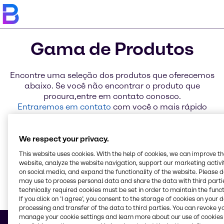
Gama de Produtos
Encontre uma seleção dos produtos que oferecemos
abaixo. Se você não encontrar o produto que
procura,entre em contato conosco.
Entraremos em contato
com você o mais rápido
possível com uma solução.
We respect your privacy.
AdBlue®
Biocidas
DOW VORASURF™
This website uses cookies. With the help of cookies, we can improve t
website, analyze the website navigation, support our marketing activit
on social media, and expand the functionality of the website. Please 
may use to process personal data and share the data with third partie
technically required cookies must be set in order to maintain the funct
If you click on ’I agree’, you consent to the storage of cookies on your 
processing and transfer of the data to third parties. You can revoke y
Saber m
manage your cookie settings and learn more about our use of cookies 