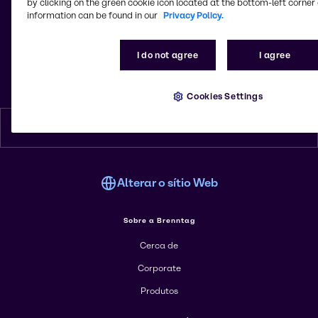
by clicking on the green cookie icon located at the bottom-left corner 
information can be found in our
Privacy Policy.
© 2026 - Brenntag Portugal Lda.
I do not agree
I agree
Parque Industrial de Mide Lote 21 B
4815-169, Lordelo, Guimarães
Portugal
Cookies Settings
Português
Alterar o sítio Web
Sobre a Brenntag
Cerca de
Corporate
Produtos