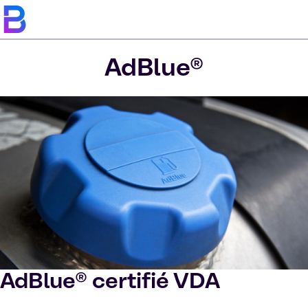
AdBlue®
AdBlue® certifié VDA