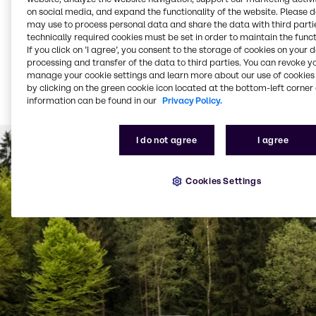
Bidon avec bec verseur,
Produit vrac en citerne
on social media, and expand the functionality of the website. Please 
3 litres (palette de 144
(à partir de 3 000 litres par
may use to process personal data and share the data with third partie
pièces)
livraison)
technically required cookies must be set in order to maintain the funct
Bidon avec bec verseur,
Réservoirs de vrac à
If you click on ’I agree’, you consent to the storage of cookies on your 
10 litres (palette de 60
température contrôlée
processing and transfer of the data to third parties. You can revoke y
manage your cookie settings and learn more about our use of cookies 
pièces)
Distributeurs d'AdBlue®
by clicking on the green cookie icon located at the bottom-left corner 
Baril de 220 litres
pour les stations-service
information can be found in our
Privacy Policy.
(palette de 2 pièces)
publiques
I do not agree
I agree
Cookies Settings