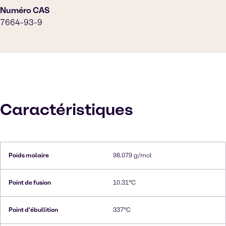
Numéro CAS
7664-93-9
Caractéristiques
Poids molaire
98.079 g/mol
Point de fusion
10.31°C
Point d'ébullition
337°C