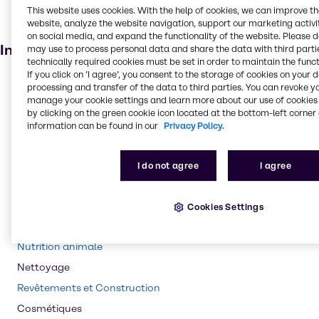
Agricole
This website uses cookies. With the help of cookies, we can improve t
website, analyze the website navigation, support our marketing activit
Piles
on social media, and expand the functionality of the website. Please 
Industries
may use to process personal data and share the data with third partie
technically required cookies must be set in order to maintain the funct
If you click on ’I agree’, you consent to the storage of cookies on your 
Pharmaceutiques
processing and transfer of the data to third parties. You can revoke y
manage your cookie settings and learn more about our use of cookies 
Polymères
by clicking on the green cookie icon located at the bottom-left corner 
Caoutchouc
information can be found in our
Privacy Policy.
Traitement de l'eau
Traitement chimique
I do not agree
I agree
Exploitation minière
Pâtes et papiers
Cookies Settings
Agro-alimentaire
Nutrition animale
Nettoyage
Revêtements et Construction
Cosmétiques