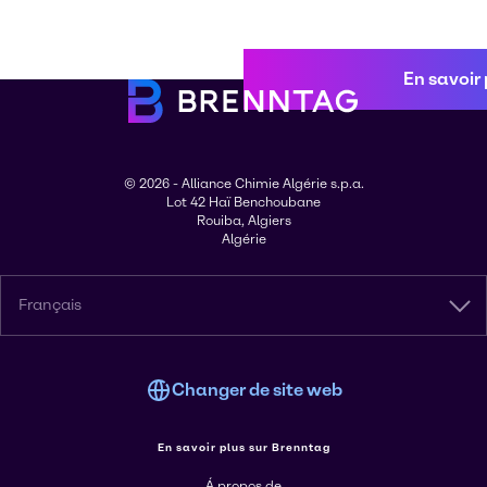
En savoir 
© 2026 - Alliance Chimie Algérie s.p.a.
Lot 42 Haï Benchoubane
Rouiba, Algiers
Algérie
Français
Changer de site web
En savoir plus sur Brenntag
Á propos de