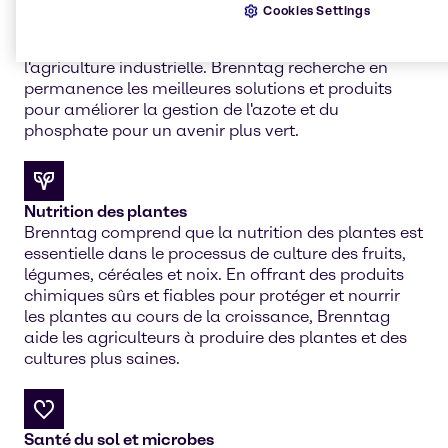
Gestion de l'azote et augmentation du phosphate
Cookies Settings
La gestion de l'azote et le processus de
volatilisation sont un aspect important de
l'agriculture industrielle. Brenntag recherche en
permanence les meilleures solutions et produits
pour améliorer la gestion de l'azote et du
phosphate pour un avenir plus vert.
Nutrition des plantes
Brenntag comprend que la nutrition des plantes est
essentielle dans le processus de culture des fruits,
légumes, céréales et noix. En offrant des produits
chimiques sûrs et fiables pour protéger et nourrir
les plantes au cours de la croissance, Brenntag
aide les agriculteurs à produire des plantes et des
cultures plus saines.
Santé du sol et microbes