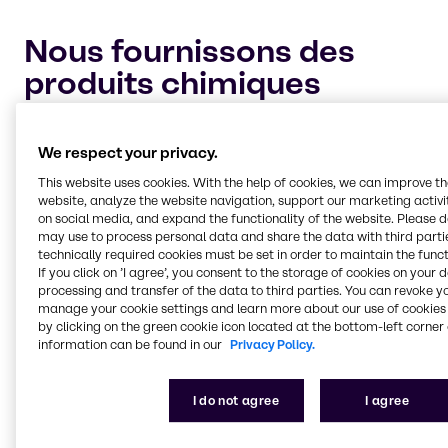
Nous fournissons des
produits chimiques
agricoles à quatre
segments de marché
We respect your privacy.
principaux :
This website uses cookies. With the help of cookies, we can improve t
website, analyze the website navigation, support our marketing activit
on social media, and expand the functionality of the website. Please 
may use to process personal data and share the data with third partie
Protection des cultures et adjuvants
technically required cookies must be set in order to maintain the funct
Garder vos cultures sûres et saines pour la récolte
If you click on ’I agree’, you consent to the storage of cookies on your 
est la priorité absolue de chaque agriculteur
processing and transfer of the data to third parties. You can revoke y
industriel. Laissez Brenntag vous aider à maintenir
manage your cookie settings and learn more about our use of cookies 
by clicking on the green cookie icon located at the bottom-left corner 
votre culture grâce à des solutions chimiques
information can be found in our
Privacy Policy.
fiables pour vous protéger contre les parasites et
les maladies des plantes.
I do not agree
I agree