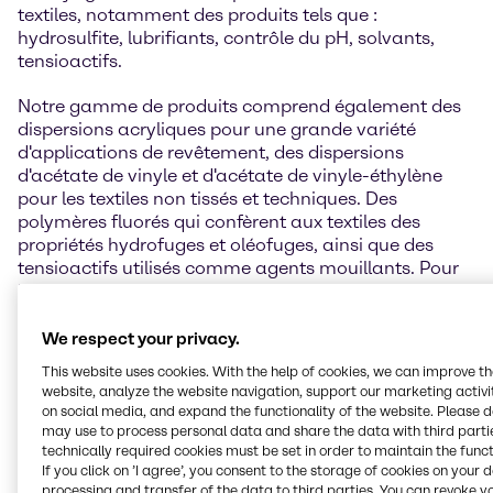
textiles, notamment des produits tels que :
hydrosulfite, lubrifiants, contrôle du pH, solvants,
tensioactifs.
Notre gamme de produits comprend également des
dispersions acryliques pour une grande variété
d'applications de revêtement, des dispersions
d'acétate de vinyle et d'acétate de vinyle-éthylène
pour les textiles non tissés et techniques. Des
polymères fluorés qui confèrent aux textiles des
propriétés hydrofuges et oléofuges, ainsi que des
tensioactifs utilisés comme agents mouillants. Pour
les fabricants d'auxiliaires textiles et de textiles
techniques, nous proposons une gamme complète de
produits, ainsi que des conseils sur les applications,
We respect your privacy.
notamment :
This website uses cookies. With the help of cookies, we can improve t
website, analyze the website navigation, support our marketing activit
Dispersions acryliques pour une grande variété
on social media, and expand the functionality of the website. Please 
d'applications de revêtement
may use to process personal data and share the data with third partie
Fluoropolymères pour rendre les textiles
technically required cookies must be set in order to maintain the funct
If you click on ’I agree’, you consent to the storage of cookies on your 
hydrofuges et oléofuges
processing and transfer of the data to third parties. You can revoke y