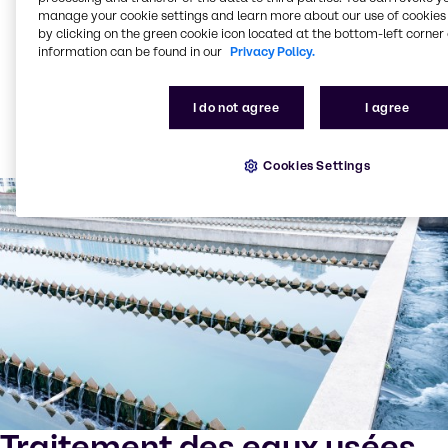
Les tensioactifs comme agents mouillants, comme
manage your cookie settings and learn more about our use of cookies 
composants moussants dans les revêtements et
by clicking on the green cookie icon located at the bottom-left corner 
comme émulsifiants
information can be found in our
Privacy Policy.
Produits tels que monomères acryliques, biocides,
résines époxy, silanes, matières premières PU,
charbon actif, agents d'encollage, retardateurs de
I do not agree
I agree
flamme, OBA, enzymes, acide lactique, colorants, et
bien d'autres encore.
Cookies Settings
Traitement des eaux usées