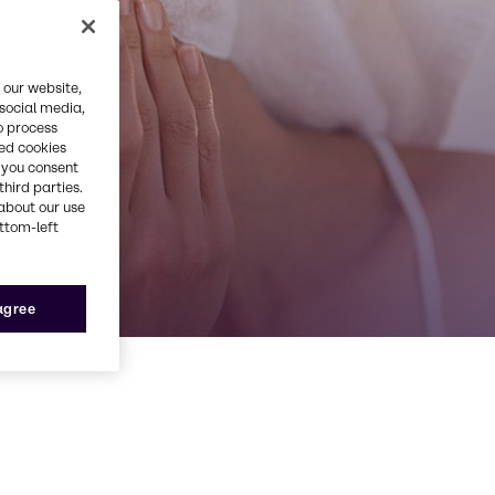
el
 our website,
 social media,
o process
red cookies
, you consent
third parties.
about our use
ottom-left
 agree