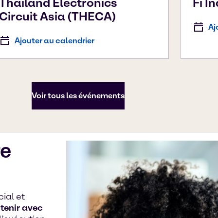
Thailand Electronics
Fi I
Circuit Asia (THECA)
Aj
Ajouter au calendrier
Voir tous les événements
re
ial et
utenir avec