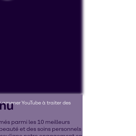
nnu
ut amener YouTube à traiter des
més parmi les 10 meilleurs
 beauté et des soins personnels
n souligne notre engagement en