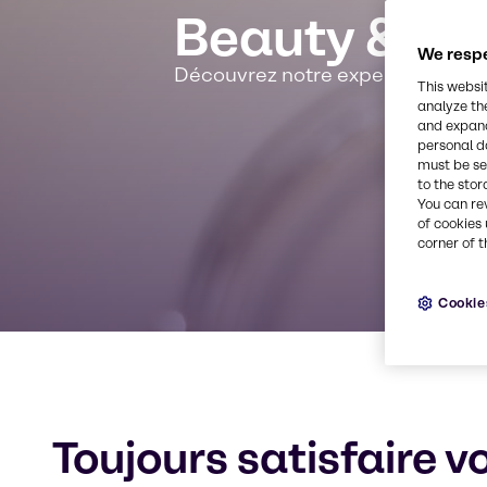
Beauty & Pe
We respe
Découvrez notre expertise spécia
This websi
analyze th
and expand
personal d
must be set
to the stor
You can re
of cookies 
corner of t
Cookie
Toujours satisfaire v