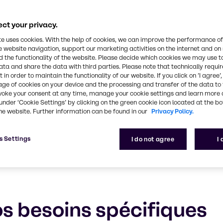
rsonal Care
ct your privacy.
lisée, notre expérience et notre service exceptionn
te uses cookies. With the help of cookies, we can improve the performance of
e website navigation, support our marketing activities on the internet and on
 the functionality of the website. Please decide which cookies we may use t
ata and share the data with third parties. Please note that technically requi
 in order to maintain the functionality of our website. If you click on ’I agree’
age of cookies on your device and the processing and transfer of the data to 
voke your consent at any time, manage your cookie settings and learn more 
under ‘Cookie Settings’ by clicking on the green cookie icon located at the b
he website. Further information can be found in our
Privacy Policy.
s Settings
I do not agree
I
os besoins spécifiques