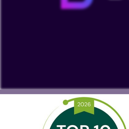
Pour visionner nos vidéos sur YouTube, vous devez accep
données personnelles ou à placer des cookies sur votre 
Voir sur YouTube
Cookies Settings