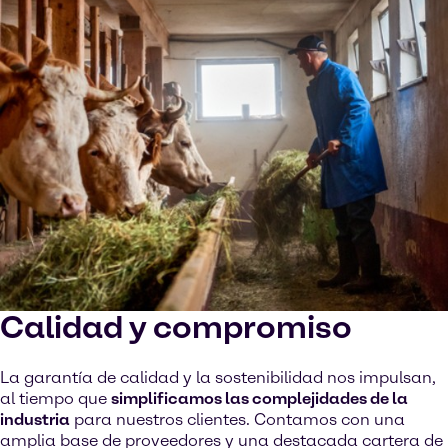
Ver en YouTube
Cookies Settings
Calidad y compromiso
La garantía de calidad y la sostenibilidad nos impulsan,
al tiempo que
simplificamos las complejidades de la
industria
para nuestros clientes. Contamos con una
amplia base de proveedores y una destacada cartera de