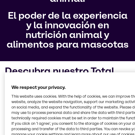
El poder de la experiencia
y la innovación en
nutrición animal y
alimentos para mascotas
Descubra nuestro Total
Concept
We respect your privacy.
Con el
objetivo de diseñar unas dietas con un menor
This website uses cookies. With the help of cookies, we can improve t
contenido de medicamentos
, hemos desarrollado
website, analyze the website navigation, support our marketing activit
on social media, and expand the functionality of the website. Please 
nuestro Total Concept, una herramienta que ayuda a
may use to process personal data and share the data with third partie
comprender mejor cómo alimentamos a los
technically required cookies must be set in order to maintain the funct
animales y, al mismo tiempo, ofrece soluciones a
If you click on ’I agree’, you consent to the storage of cookies on your 
medida para problemas concretos. Total Concept
processing and transfer of the data to third parties. You can revoke y
abarca cuatro áreas fundamentales
y agrupa varios
manage your cookie settings and learn more about our use of cookies 