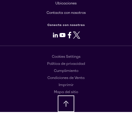
Ubicaciones
Contacta con nosotros
Conecta con nosotras
LinkedIn
Youtube
Facebook
X
Cookies Settings
Política de privacidad
Cumplimiento
Condiciones de Venta
Imprimir
Mapa del sitio