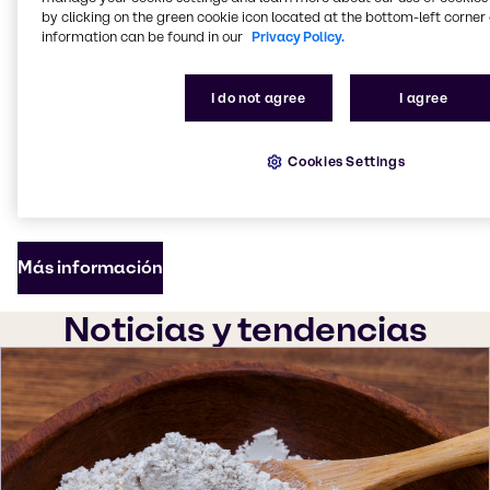
productos que pueden utilizarse individualmente o
by clicking on the green cookie icon located at the bottom-left corner 
information can be found in our
Privacy Policy.
combinados, teniendo siempre en mente el bienestar
y las necesidades alimentarias de los animales.
I do not agree
I agree
Nuestro
Total Concept
ha demostrado su eficacia
durante décadas de cooperación con universidades
y centros de investigación independientes, así como
Cookies Settings
en proyectos sobre el terreno.
Más información
Noticias y tendencias