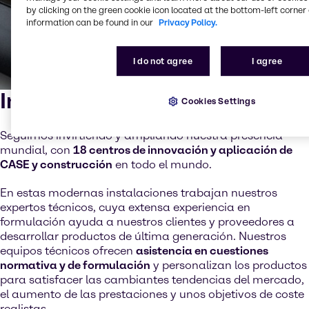
by clicking on the green cookie icon located at the bottom-left corner 
information can be found in our
Privacy Policy.
I do not agree
I agree
Innovación y conocimiento
Cookies Settings
Seguimos invirtiendo y ampliando nuestra presencia
mundial, con
18 centros de innovación y aplicación de
CASE y construcción
en todo el mundo.
En estas modernas instalaciones trabajan nuestros
expertos técnicos, cuya extensa experiencia en
formulación ayuda a nuestros clientes y proveedores a
desarrollar productos de última generación. Nuestros
equipos técnicos ofrecen
asistencia en cuestiones
normativa y de formulación
y personalizan los productos
para satisfacer las cambiantes tendencias del mercado,
el aumento de las prestaciones y unos objetivos de coste
realistas.