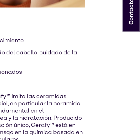
Contacto
ecimiento
 del cabello, cuidado de la
cionados
fy™ imita las ceramidas
iel, en particular la ceramida
ndamental en el
a y la hidratación. Producido
ción único, Cerafy™ está en
ensqo en la química basada en
culares.