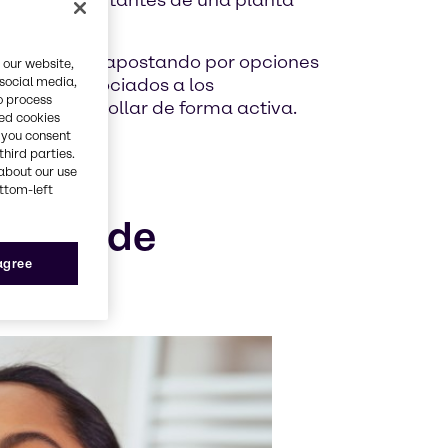
iedades humectantes de una planta
entes comunes, apostando por opciones
 our website,
 social media,
ibilidad asociados a los
o process
amos desarrollar de forma activa.
red cookies
, you consent
third parties.
about our use
ottom-left
mplos de
 agree