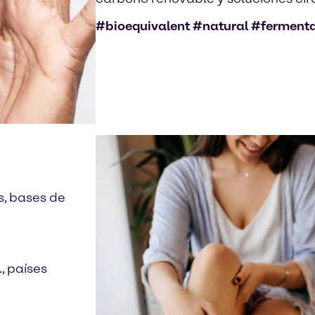
#bioequivalent #natural #ferment
s, bases de
, países