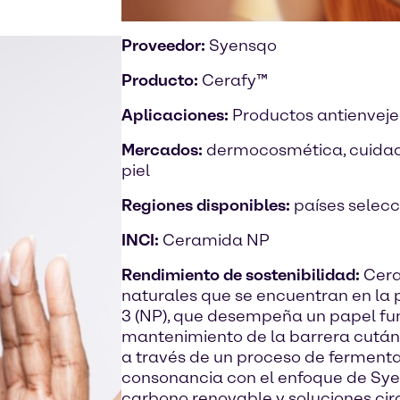
Proveedor:
Syensqo
Producto:
Cerafy™
Aplicaciones:
Productos antienvej
Mercados:
dermocosmética, cuidado
piel
Regiones disponibles:
países selec
INCI:
Ceramida NP
Rendimiento de sostenibilidad:
Cera
naturales que se encuentran en la p
3 (NP), que desempeña un papel fu
mantenimiento de la barrera cutáne
a través de un proceso de fermenta
consonancia con el enfoque de Sy
carbono renovable y soluciones cir