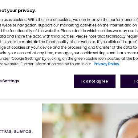
Un ejemplo sería un hidratante que replica las prop
una enzima natural.
ct your privacy.
s alternativas de origen biológico para los ingredi
te uses cookies. With the help of cookies, we can improve the performance of
e website navigation, support our marketing activities on the internet and on
do, se abordan los retos de disponibilidad y sosten
 the functionality of the website. Please decide which cookies we may use t
s una parte de nuestra gama de productos que busc
ata and share the data with third parties. Please note that technically requi
 in order to maintain the functionality of our website. If you click on ’I agree’
age of cookies on your device and the processing and transfer of the data to 
voke your consent at any time, manage your cookie settings and learn more 
under ‘Cookie Settings’ by clicking on the green cookie icon located at the b
he website. Further information can be found in our
Privacy Policy.
 y explore nuestros eje
e innovadores:
s Settings
I do not agree
I
mas, sueros,