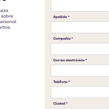
leza
 sobre
Personal
rtos.