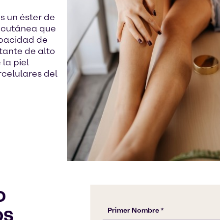
 un éster de
a cutánea que
apacidad de
tante de alto
la piel
celulares del
o
os