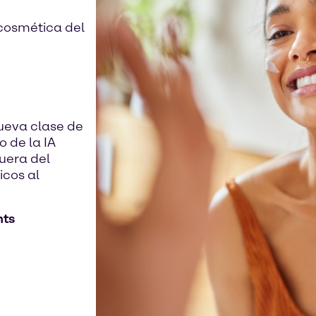
 cosmética del
ueva clase de
 de la IA
uera del
icos al
nts