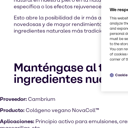
natural en nuestra piel o en la naturaleza. 
específica o los efectos rejuvenecedores de 
We respe
Esto abre la posibilidad de ir más allá de la
This websi
analyze th
novedosas y de mayor rendimiento. De este mo
and expand
ingredientes naturales más tradicionales. E
personal d
must be set
to the stor
You can re
of cookies 
corner of t
Manténgase al tanto
ingredientes nuevos 
Cookie
Proveedor:
Cambrium
Producto:
Colágeno vegano NovaColl™
Aplicaciones:
Principio activo para emulsiones, cre