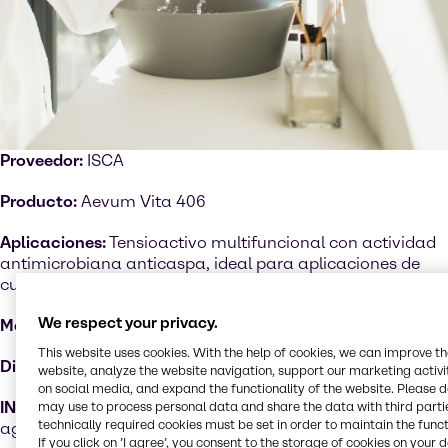
Proveedor:
ISCA
Producto:
Aevum Vita 406
Aplicaciones:
Tensioactivo multifuncional con actividad
antimicrobiana anticaspa, ideal para aplicaciones de
cuidado del cabello
We respect your privacy.
Mercados:
cuidado del cabello, cuidado de la piel
This website uses cookies. With the help of cookies, we can improve t
Disponible:
países seleccionados en EMEA
website, analyze the website navigation, support our marketing activit
on social media, and expand the functionality of the website. Please 
INCI:
Caproil/Lauroil lactilato de sodio, citrato de sodio,
may use to process personal data and share the data with third partie
technically required cookies must be set in order to maintain the funct
agua
If you click on ’I agree’, you consent to the storage of cookies on your 