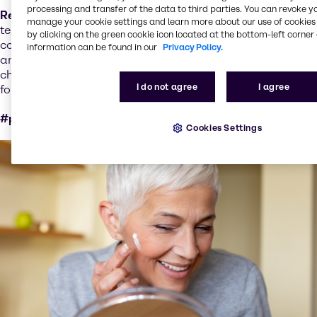
processing and transfer of the data to third parties. You can revoke y
Rendimiento de sostenibilidad:
Aevum Vita 406 es un
manage your cookie settings and learn more about our use of cookies 
tensioactivo aniónico suave, de origen natural, sin PEG,
by clicking on the green cookie icon located at the bottom-left corner 
con excelentes propiedades espumantes,
information can be found in our
Privacy Policy.
antibacterianas y antifúngicas, por lo que es ideal para
champús para bebés, limpiadores suaves y
I do not agree
I agree
formulaciones anticaspa.
#preservative free #natural #PEG-free #mild
Cookies Settings