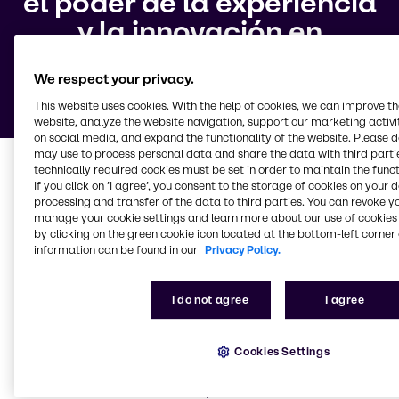
el poder de la experiencia
y la innovación en
nutrición animal y
We respect your privacy.
alimentos para mascotas
This website uses cookies. With the help of cookies, we can improve t
website, analyze the website navigation, support our marketing activit
on social media, and expand the functionality of the website. Please 
may use to process personal data and share the data with third partie
Descubra nuestro Total
technically required cookies must be set in order to maintain the funct
Concept
If you click on ’I agree’, you consent to the storage of cookies on your 
processing and transfer of the data to third parties. You can revoke y
manage your cookie settings and learn more about our use of cookies 
by clicking on the green cookie icon located at the bottom-left corner 
Con el
objetivo de diseñar unas dietas con un menor
information can be found in our
Privacy Policy.
contenido de medicamentos
, hemos desarrollado
nuestro Total Concept, una herramienta que ayuda a
comprender mejor cómo alimentamos a los
I do not agree
I agree
animales y, al mismo tiempo, ofrece soluciones a
medida para problemas concretos. Total Concept
abarca cuatro áreas fundamentales
y agrupa varios
Cookies Settings
productos que pueden utilizarse individualmente o
combinados, teniendo siempre en mente el bienestar