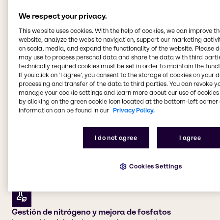
We respect your privacy.
Ofrecemos productos
This website uses cookies. With the help of cookies, we can improve t
website, analyze the website navigation, support our marketing activit
químicos agrícolas a
on social media, and expand the functionality of the website. Please 
cuatro segmentos de
may use to process personal data and share the data with third partie
technically required cookies must be set in order to maintain the funct
mercado principales:
If you click on ’I agree’, you consent to the storage of cookies on your 
processing and transfer of the data to third parties. You can revoke y
manage your cookie settings and learn more about our use of cookies 
by clicking on the green cookie icon located at the bottom-left corner 
Protección de cultivos y adyuvantes
information can be found in our
Privacy Policy.
Mantener los cultivos seguros y saludables para la
cosecha es la mayor prioridad para todos los
I do not agree
I agree
agricultores industriales. Brenntag le ayuda a
mantener sus cultivos agrícolas gracias a
soluciones químicas fiables que los protegen de las
Cookies Settings
plagas y las enfermedades de las plantas.
Gestión de nitrógeno y mejora de fosfatos