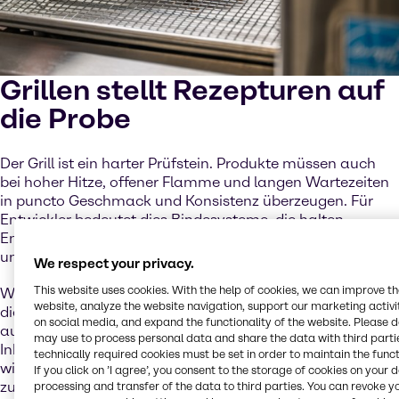
Grillen stellt Rezepturen auf
die Probe
Der Grill ist ein harter Prüfstein. Produkte müssen auch
bei hoher Hitze, offener Flamme und langen Wartezeiten
in puncto Geschmack und Konsistenz überzeugen. Für
Entwickler bedeutet dies Bindesysteme, die halten,
Emulgatoren, die standhalten, und Aromastoffe, die auch
unter Belastung nicht verblassen oder zerfallen.
We respect your privacy.
This website uses cookies. With the help of cookies, we can improve t
Wir haben anwendungsübergreifend daran gearbeitet,
website, analyze the website navigation, support our marketing activit
diese Herausforderungen mit sauberen, skalierbaren und
on social media, and expand the functionality of the website. Please 
auf regionale Vorschriften zugeschnittenen
may use to process personal data and share the data with third partie
Inhaltsstoffsystemen zu bewältigen. Nachfolgend haben
technically required cookies must be set in order to maintain the funct
wir einige wichtige Erkenntnisse für Sie
If you click on ’I agree’, you consent to the storage of cookies on your 
zusammengefasst.
processing and transfer of the data to third parties. You can revoke y