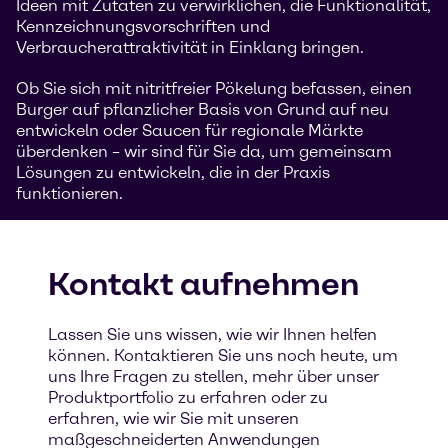
Ideen mit Zutaten zu verwirklichen, die Funktionalität,
Kennzeichnungsvorschriften und
Verbraucherattraktivität in Einklang bringen.
Ob Sie sich mit nitritfreier Pökelung befassen, einen
Burger auf pflanzlicher Basis von Grund auf neu
entwickeln oder Saucen für regionale Märkte
überdenken – wir sind für Sie da, um gemeinsam
Lösungen zu entwickeln, die in der Praxis
funktionieren.
Kontakt aufnehmen
Lassen Sie uns wissen, wie wir Ihnen helfen
können. Kontaktieren Sie uns noch heute, um
uns Ihre Fragen zu stellen, mehr über unser
Produktportfolio zu erfahren oder zu
erfahren, wie wir Sie mit unseren
maßgeschneiderten Anwendungen