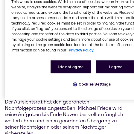
Michael Friede wird neue Management-Aufgaben
This website uses cookies. With the help of cookies, we can improve t
website, analyze the website navigation, support our marketing activit
außerhalb Brenntags übernehmen.
on social media, and expand the functionality of the website. Please 
may use to process personal data and share the data with third partie
„Ich bin sehr stolz auf das, was wir bei Brenntag
technically required cookies must be set in order to maintain the funct
Specialties in den vergangenen Jahren erreicht
If you click on ’I agree’, you consent to the storage of cookies on your 
haben. Wir haben entscheidende Schritte gemacht,
processing and transfer of the data to third parties. You can revoke y
um unser Spezialitätengeschäft in hart umkämpften
manage your cookie settings and learn more about our use of cookies 
by clicking on the green cookie icon located at the bottom-left corner 
Märkten attraktiv und wettbewerbsfähig
information can be found in our
Privacy Policy.
aufzustellen. Wir haben einen klaren Fahrplan und
ambitionierte Ziele, deren Erreichung ich mich –
gemeinsam mit dem großartigen Specialties-Team,
I do not agree
I agree
meinen Kollegen im Brenntag-Vorstand und unseren
geschätzten Kunden und Lieferanten – bis zu meinem
Ausscheiden weiter voll widmen werde“, so Michael
Cookies Settings
Friede.
Der Aufsichtsrat hat den geordneten
Nachfolgeprozess angestoßen. Michael Friede wird
seine Aufgaben bis Ende November vollumfänglich
weiterführen und einen geordneten Übergang zu
seiner Nachfolgerin oder seinem Nachfolger
sicherstellen.