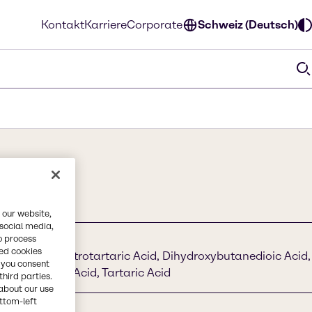
Kontakt
Karriere
Corporate
Schweiz (Deutsch)
 our website,
 social media,
o process
red cookies
rearsäure, Dextrotartaric Acid, Dihydroxybutanedioic Acid,
, you consent
 L + Tartaric Acid, Tartaric Acid
third parties.
about our use
ottom-left