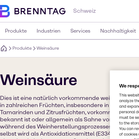
Schweiz
Produkte
Industrien
Services
Nachhaltigkeit
Produkte
Weinsäure
Weinsäure
We respe
This websi
Dies ist eine natürlich vorkommende weiße kristall
analyze th
in zahlreichen Früchten, insbesondere in Trauben, 
and expand
Tamarinden und Zitrusfrüchten, vorkommt. Sein Salz
personal d
must be set
bekannt ist oder allgemein als Sahne von Tartar bez
to the stor
während des Weinherstellungsprozesses auf natürl
You can re
selbst wird als Antioxidationsmittel (E334) verwende
of cookies 