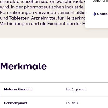
charakteristischen sauren Geschmack, wenn es Le
corner of t
wird. In der pharmazeutischen Industrie wird es in
Formulierungen verwendet, einschließlich Antibioti
Cookie
und Tabletten, Arzneimittel für Herzerkrankungen,
Verbindungen und als Excipent bei der Herstellung
Merkmale
Molares Gewicht
150.1 g/ mol
Schmelzpunkt
168.9°C