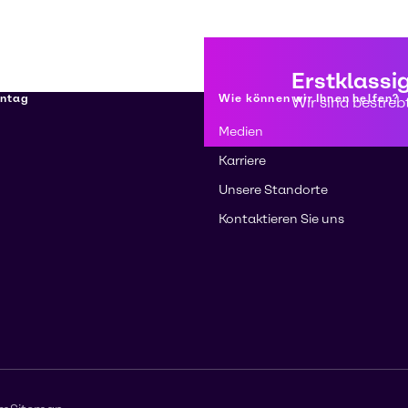
Erstklassi
nntag
Wie können wir Ihnen helfen?
Wir sind bestreb
Medien
Karriere
Unsere Standorte
Kontaktieren Sie uns