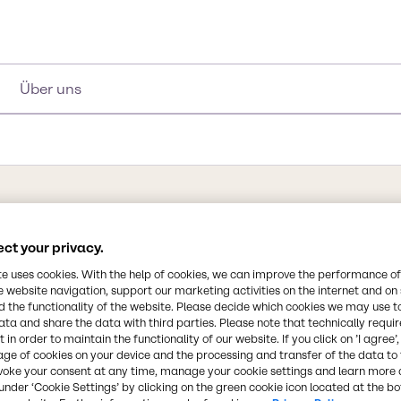
Über uns
ct your privacy.
te uses cookies. With the help of cookies, we can improve the performance of
ine organische Säure, die
e website navigation, support our marketing activities on the internet and on
aber auch in Bananen,
Synonyme
 the functionality of the website. Please decide which cookies we may use t
, das als Kaliumbitartrat
ata and share the data with third parties. Please note that technically requi
Tartaric Acid, Weinsäure, Th
 in order to maintain the functionality of our website. If you click on ’I agree’
eichnet wird, bildet sich
Dihydroxysuccinic Acid, E 334,
age of cookies on your device and the processing and transfer of the data to 
iche Weise. Die Säure
voke your consent at any time, manage your cookie settings and learn more 
t und sorgt für ihren
under ‘Cookie Settings’ by clicking on the green cookie icon located at the b
Chemische Formel