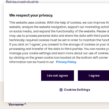
Reinigungsindustrie
CASE & Construction
We respect your privacy.
Polymere
This website uses cookies. With the help of cookies, we can improve t
Kosmetik
website, analyze the website navigation, support our marketing activit
Wasseraufbereitung
on social media, and expand the functionality of the website. Please 
may use to process personal data and share the data with third partie
Lebensmittel
technically required cookies must be set in order to maintain the funct
Tierernährung
If you click on ’I agree’, you consent to the storage of cookies on your 
processing and transfer of the data to third parties. You can revoke y
Landwirtschaft
manage your cookie settings and learn more about our use of cookies 
by clicking on the green cookie icon located at the bottom-left corner 
Schmierstoffe
information can be found in our
Privacy Policy.
Chemische Verarbeitung
I do not agree
I agree
Cookies Settings