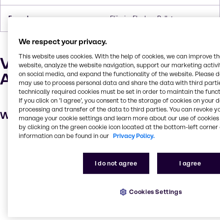
Formulare
Flüssig, Flocken, Pellets
We respect your privacy.
This website uses cookies. With the help of cookies, we can improve t
Verwendungszwecke und
website, analyze the website navigation, support our marketing activit
Anwendungen
on social media, and expand the functionality of the website. Please 
may use to process personal data and share the data with third partie
technically required cookies must be set in order to maintain the funct
If you click on ’I agree’, you consent to the storage of cookies on your 
processing and transfer of the data to third parties. You can revoke y
Wichtige Anwendungen
manage your cookie settings and learn more about our use of cookies 
by clicking on the green cookie icon located at the bottom-left corner 
information can be found in our
Privacy Policy.
Metallbearbeitung
Rasen- und Gartenpflege
I do not agree
I agree
Stoff-, Textil- und Lederwaren
pH-Kontrolle
Cookies Settings
Wäschereiprodukte
Schmierstoffe