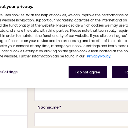
ct your privacy.
te uses cookies. With the help of cookies, we can improve the performance of
e website navigation, support our marketing activities on the internet and on
 the functionality of the website. Please decide which cookies we may use t
ata and share the data with third parties. Please note that technically requi
 in order to maintain the functionality of our website. If you click on ’I agree’
age of cookies on your device and the processing and transfer of the data to 
voke your consent at any time, manage your cookie settings and learn more 
under ‘Cookie Settings’ by clicking on the green cookie icon located at the b
he website. Further information can be found in our
Privacy Policy.
s Settings
I do not agree
I