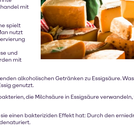
ünnte
lhandel mit
e spielt
Man nutzt
ervierung
ise und
rden mit
henden alkoholischen Getränken zu Essigsäure. Was 
ssig genutzt.
kterien, die Milchsäure in Essigsäure verwandeln, 
a sie einen bakteriziden Effekt hat: Durch den erni
denaturiert.