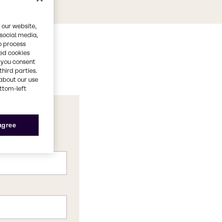
 our website,
 social media,
o process
red cookies
, you consent
third parties.
about our use
ottom-left
 agree