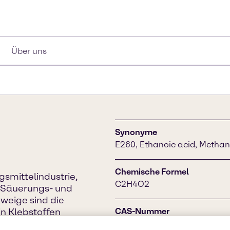
Über uns
Synonyme
E260, Ethanoic acid, Methan
Chemische Formel
smittelindustrie,
C2H4O2
s Säuerungs- und
zweige sind die
in Klebstoffen
CAS-Nummer
en Bereich.
64-19-7