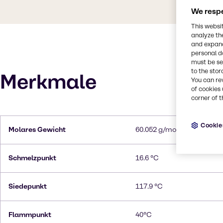
We respe
This websi
analyze th
and expand
personal d
must be set
to the stor
Merkmale
You can re
of cookies 
corner of t
Cookie
Molares Gewicht
60.052 g/mol
Schmelzpunkt
16.6 °C
Siedepunkt
117.9 °C
Flammpunkt
40°C