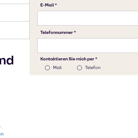
nd
e
on