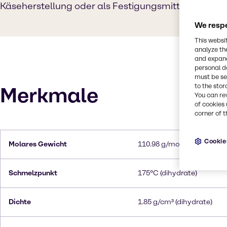
Käseherstellung oder als Festigungsmittel in Gem
We respe
This websi
analyze th
and expand
personal d
must be set
to the stor
Merkmale
You can re
of cookies 
corner of t
Cookie
Molares Gewicht
110.98 g/mol
Schmelzpunkt
175°C (dihydrate)
Dichte
1.85 g/cm³ (dihydrate)