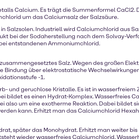
metalls Calcium. Es trägt die Summenformel CaCl2. D
umchlorid um das Calciumsalz der Salzsäure.
t in Salzsolen. Industriell wird Calciumchlorid aus
odukt bei der Sodaherstellung nach dem Solvay-Verfa
ei entstandenen Ammoniumchlorid.
r zusammengesetztes Salz. Wegen des großen Elekt
 die Bindung über elektrostatische Wechselwirkungen
xidationsstufe -1.
arb- und geruchlose Kristalle. Es ist in wasserfreie
i bildet es einen Hydrat-Komplex. Wasserfreies Cal
i also um eine exotherme Reaktion. Dabei bildet s
erden kann. Erhitzt man das Calciumchlorid Hexahyd
at, später das Monohydrat. Erhitzt man weiter bis 
tsteht wieder wasserfreies Calciumchlorid. Wasserh