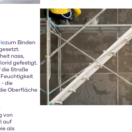
ie
zum Binden
gesetzt.
heit nass,
rid gefestigt.
 die Straße
 Feuchtigkeit
- die
die Oberfläche
m
g von
l auf
ie als