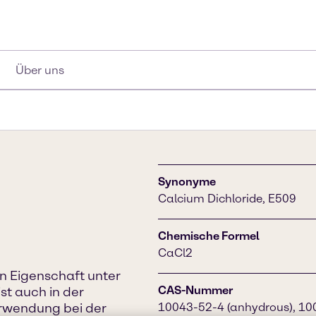
Über uns
Synonyme
Calcium Dichloride, E509
Chemische Formel
CaCl2
n Eigenschaft unter
CAS-Nummer
st auch in der
erwendung bei der
10043-52-4 (anhydrous), 100