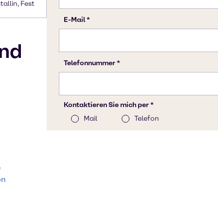
stallin, Fest
nd
e
on