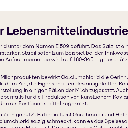
r Lebensmittelindustri
id unter dem Namen E 509 geführt. Das Salz ist ein 
tärker, Stabilisator (zum Beispiel bei der Trinkwa
liche Aufnahmemenge wird auf 160-345 mg geschätz
 Milchprodukten bewirkt Calciumchlorid die Gerinn
it dem Ziel, die Eigenschaften des ausgefällten Kas
tellung in einigen Fällen der Milch zugesetzt. Auch 
d ebenfalls für die Produktion von künstlichem Kav
n als Festigungsmittel zugesetzt.
oduktion genutzt. Es beeinflusst Geschmack und He
ciumchlorid salzig schmeckt, kann es das Speises
iert es als Elektrolyt. Da wasserfreies Calciumchl