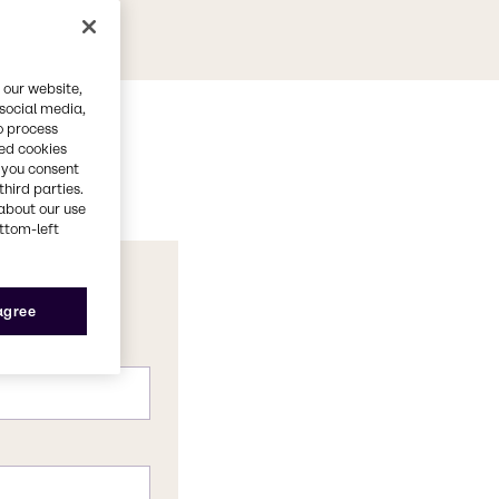
 our website,
 social media,
o process
red cookies
, you consent
third parties.
about our use
ottom-left
 agree