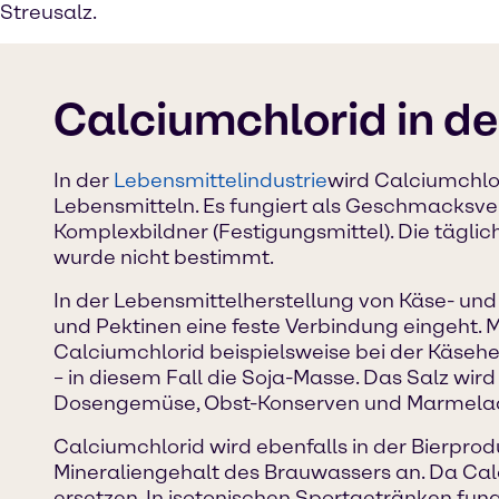
Streusalz.
Calciumchlorid in de
In der
Lebensmittelindustrie
wird Calciumchlor
Lebensmitteln. Es fungiert als Geschmacksvers
Komplexbildner (Festigungsmittel). Die täg
wurde nicht bestimmt.
In der Lebensmittelherstellung von Käse- und
und Pektinen eine feste Verbindung eingeht. M
Calciumchlorid beispielsweise bei der Käsehers
– in diesem Fall die Soja-Masse. Das Salz wir
Dosengemüse, Obst-Konserven und Marmelade
Calciumchlorid wird ebenfalls in der Bierpr
Mineraliengehalt des Brauwassers an. Da Cal
ersetzen. In isotonischen Sportgetränken fung