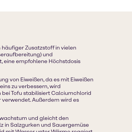
e
häufiger Zusatzstoff in vielen
sseraufbereitung) und
t, eine empfohlene Höchstdosis
ung von Eiweißen, da es mit Eiweißen
eins zu verbessern, wird
bei Tofu stabilisiert Calciumchlorid
iar verwendet. Außerdem wird es
fewachstum und gleicht den
alz in Salzgurken und Sauergemüse
orid mit Wasser unter Wärme reagiert