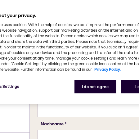
üsekonserven.
34-7 (hexahydrate)
ct your privacy.
te uses cookies. With the help of cookies, we can improve the performance of
e website navigation, support our marketing activities on the internet and on
 the functionality of the website. Please decide which cookies we may use t
ata and share the data with third parties. Please note that technically requi
 in order to maintain the functionality of our website. If you click on ’I agree’
age of cookies on your device and the processing and transfer of the data to 
voke your consent at any time, manage your cookie settings and learn more 
under ‘Cookie Settings’ by clicking on the green cookie icon located at the b
he website. Further information can be found in our
Privacy Policy.
s Settings
I do not agree
I