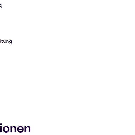
g
itung
ionen