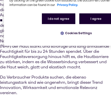
by clicking on the green cookie icon located at the bottom-left corner 
hautidentisches Kollagen der nächsten Generation, das
information can be found in our
Privacy Policy.
die Festigkeit sichtbar verbessert und ein jugendliches
Aussehen unterstützt.
I do not agree
I agree
Barrierepflege, die wie eine Umarmung schützt – stärkt
den natürlichen Schutzschild der Haut und verbessert
gleichzeitig den Komfort, z. B. PURASAL® MOIST XS ist eine
Cookies Settings
natürliche, optimierte Mischung aus Natriumlactat und
Natriumgluconat, die den natürlichen Feuchtigkeitsfaktor
(NMF) der Haut stärkt und sofortige und lang anhaltende
Feuchtigkeit für bis zu 24 Stunden spendet. Über die
Feuchtigkeitsversorgung hinaus hilft es, die Hautbarriere
zu stärken, indem es die Wasserbindung verbessert und
die Haut weich, glatt und elastisch macht.
Da Verbraucher Produkte suchen, die ebenso
leistungsstark sind wie angenehm, bringt dieser Trend
Innovation, Wirksamkeit und emotionale Relevanz
vereinen.