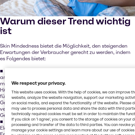
Warum dieser Trend wichtig
ist
Skin Mindedness bietet die Möglichkeit, den steigenden
Erwartungen der Verbraucher gerecht zu werden, indem
es Folgendes bietet:
Feuchtigkeitspflege, die sich wie Ausgeglichenheit
anfühlt – leichte, sinnliche Formulierungen, die die Haut
We respect your privacy.
mit Feuchtigkeit versorgen und beruhigen, z. B. CosVivet
HA, unsere Produktlinie mit Hyaluronsäure-Lösungen, die
This website uses cookies. With the help of cookies, we can improve t
für tiefgehende Feuchtigkeitsversorgung und
website, analyze the website navigation, support our marketing activit
Geschmeidigkeit sorgen – Formulierungen, die sich
on social media, and expand the functionality of the website. Please 
may use to process personal data and share the data with third partie
verwöhnend anfühlen und gleichzeitig die langfristige
technically required cookies must be set in order to maintain the funct
Gesundheit der Haut unterstützen.
If you click on ’I agree’, you consent to the storage of cookies on your 
Kollagen für dauerhafte Festigkeit – steigert die
processing and transfer of the data to third parties. You can revoke y
Elastizität und Widerstandsfähigkeit für sichtbare
manage your cookie settings and learn more about our use of cookies 
Ergebnisse, z. B. Novacoll™SK, ein veganes,