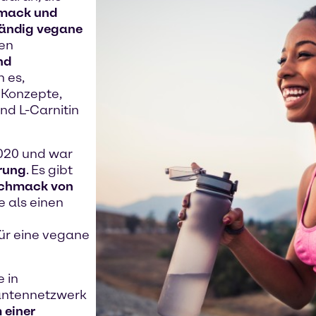
mack und
tändig vegane
ten
nd
 es,
 Konzepte,
nd L-Carnitin
020 und war
erung
. Es gibt
chmack von
e als einen
ür eine vegane
 in
antennetzwerk
 einer