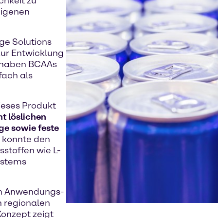
chkeit zu
eigenen
e Solutions
 zur Entwicklung
e haben BCAAs
fach als
ieses Produkt
ht löslichen
ge sowie feste
s konnte den
toffen wie L-
ystems
en Anwendungs-
n regionalen
onzept zeigt