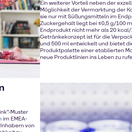
Ein weiterer Vorteil neben der exzell
Möglichkeit der Vermarktung der K
sie nur mit Süßungsmitteln im Endp
Zuckergehalt liegt bei ≤0,5 g/100 m
Endprodukt nicht mehr als 20 kcal/
Getränkekonzept ist für die Verpa
und 500 ml entwickelt und bietet die
Produktpalette einer etablierten M
neue Produktlinien ins Leben zu rufe
n
ink“-Muster
n
im EMEA-
, Inhabern von