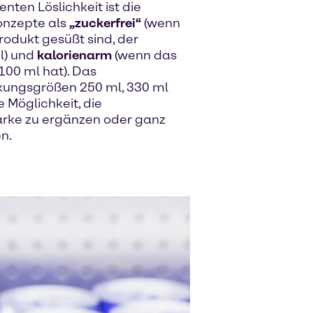
enten Löslichkeit ist die
onzepte als
„zuckerfrei“
(wenn
rodukt gesüßt sind, der
l) und
kalorienarm
(wenn das
100 ml hat). Das
ckungsgrößen 250 ml, 330 ml
 Möglichkeit, die
arke zu ergänzen oder ganz
n.