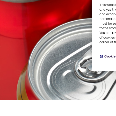
This websi
analyze th
and expand
personal d
must be set
to the stor
You can re
of cookies 
corner of t
Cookie