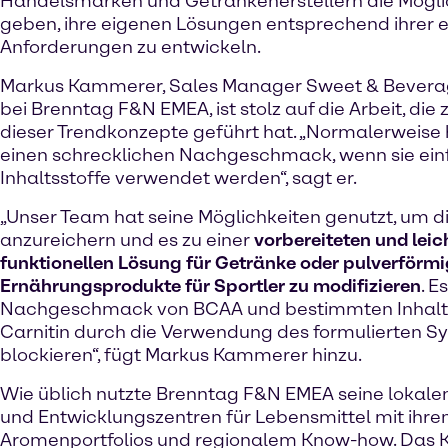
Handelsmarken und Getränkeherstellern die Mögli
geben, ihre eigenen Lösungen entsprechend ihrer 
Anforderungen zu entwickeln.
Markus Kammerer, Sales Manager Sweet & Beverag
bei Brenntag F&N EMEA, ist stolz auf die Arbeit, die
dieser Trendkonzepte geführt hat. „Normalerweis
einen schrecklichen Nachgeschmack, wenn sie ein
Inhaltsstoffe verwendet werden“, sagt er.
„Unser Team hat seine Möglichkeiten genutzt, um d
anzureichern und es zu einer
vorbereiteten und leic
funktionellen Lösung für Getränke oder pulverförmi
Ernährungsprodukte für Sportler zu modifizieren
. E
Nachgeschmack von BCAA und bestimmten Inhaltss
Carnitin durch die Verwendung des formulierten S
blockieren“, fügt Markus Kammerer hinzu.
Wie üblich nutzte Brenntag F&N EMEA seine lokal
und Entwicklungszentren für Lebensmittel mit ihre
Aromenportfolios und regionalem Know-how. Das K