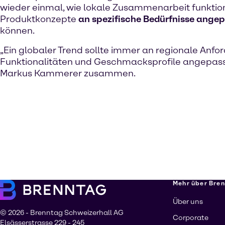
wieder einmal, wie lokale Zusammenarbeit funktion
Produktkonzepte
an spezifische Bedürfnisse ange
können.
„Ein globaler Trend sollte immer an regionale Anfo
Funktionalitäten und Geschmacksprofile angepasst
Markus Kammerer zusammen.
Mehr über Bre
Über uns
© 2026 - Brenntag Schweizerhall AG
Corporate
Elsässerstrasse 229 - 245