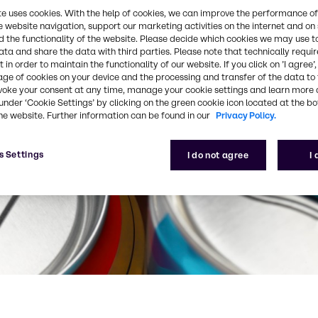
te uses cookies. With the help of cookies, we can improve the performance of
e website navigation, support our marketing activities on the internet and on
 the functionality of the website. Please decide which cookies we may use t
ata and share the data with third parties. Please note that technically requi
 in order to maintain the functionality of our website. If you click on ’I agree’
age of cookies on your device and the processing and transfer of the data to 
voke your consent at any time, manage your cookie settings and learn more 
under ‘Cookie Settings’ by clicking on the green cookie icon located at the b
he website. Further information can be found in our
Privacy Policy.
s Settings
I do not agree
I