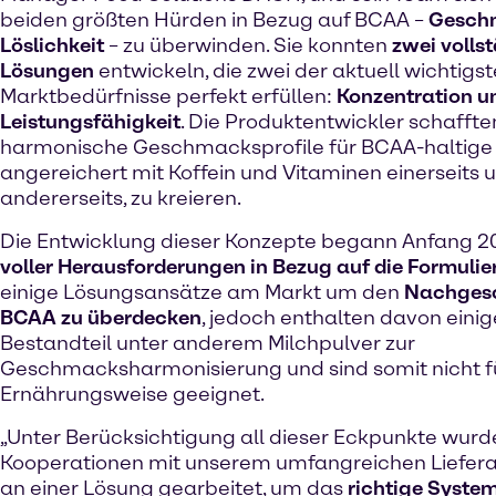
beiden größten Hürden in Bezug auf BCAA –
Gesch
Löslichkeit
– zu überwinden. Sie konnten
zwei volls
Lösungen
entwickeln, die zwei der aktuell wichtigs
Marktbedürfnisse perfekt erfüllen:
Konzentration u
Leistungsfähigkeit
. Die Produktentwickler schafften
harmonische Geschmacksprofile für BCAA-haltige
angereichert mit Koffein und Vitaminen einerseits u
andererseits, zu kreieren.
Die Entwicklung dieser Konzepte begann Anfang 2
voller Herausforderungen in Bezug auf die Formuli
einige Lösungsansätze am Markt um den
Nachges
BCAA zu überdecken
, jedoch enthalten davon einig
Bestandteil unter anderem Milchpulver zur
Geschmacksharmonisierung und sind somit nicht f
Ernährungsweise geeignet.
„Unter Berücksichtigung all dieser Eckpunkte wurde
Kooperationen mit unserem umfangreichen Liefer
an einer Lösung gearbeitet, um das
richtige System