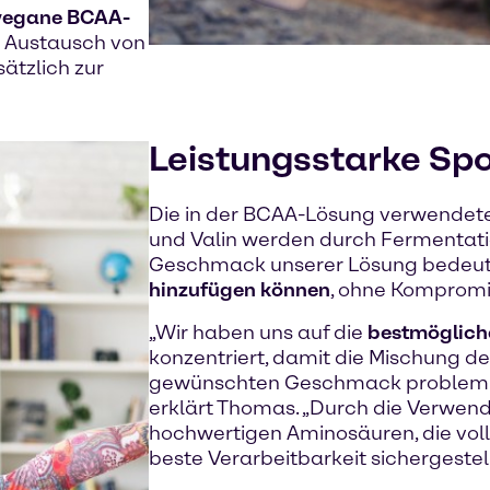
 vegane BCAA-
r Austausch von
ätzlich zur
Leistungsstarke Sp
Die in der BCAA-Lösung verwendeten
und Valin werden durch Fermentati
Geschmack unserer Lösung bedeute
hinzufügen können
, ohne Kompromi
„Wir haben uns auf die
bestmöglic
konzentriert, damit die Mischung d
gewünschten Geschmack problemlo
erklärt Thomas. „Durch die Verwend
hochwertigen Aminosäuren, die vollst
beste Verarbeitbarkeit sichergestellt