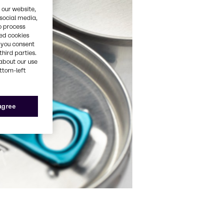
 our website,
 social media,
o process
red cookies
, you consent
third parties.
about our use
ottom-left
 agree