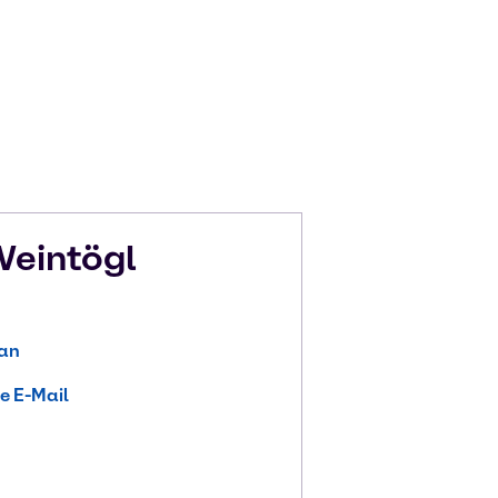
eintögl
 an
e E-Mail