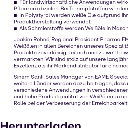
Für landwirtschaftliche Anwendungen wirken
Pflanzen abzielen. Bei Tierimpfstoffen werd
In Polystyrol werden weiße Öle aufgrund ih
Produktherstellung verwendet.
Als Schmierstoffe werden Weißöle in Masc
Joakim Rehné, Regional President Pharma EME
Weißölen in allen Bereichen unseres Spezialitä
Produkte zuverlässig, zeitnah und zu wettb
vermarkten. Wir sind stolz auf unsere langjä
Exzellenz als ihr Markendistributor für eine 
Sinem Sanli, Sales Manager von EAME Specialti
weitere Länder werden dazu beitragen, dass 
verschiedene Anwendungen in verschiedenen B
und hohe Produktqualität von Weißölen zu unt
Rolle bei der Verbesserung der Erreichbarkei
Herunterladen