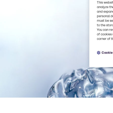
This websi
analyze th
and expand
personal d
must be set
to the stor
You can re
of cookies 
corner of t
Cookie