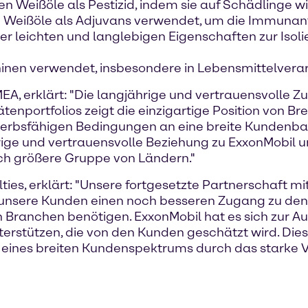
 Weißöle als Pestizid, indem sie auf Schädlinge wi
en Weißöle als Adjuvans verwendet, um die Immunant
rer leichten und langlebigen Eigenschaften zur Iso
hinen verwendet, insbesondere in Lebensmittelvera
A, erklärt: "Die langjährige und vertrauensvolle 
tenportfolios zeigt die einzigartige Position von Br
ewerbsfähigen Bedingungen an eine breite Kundenba
hrige und vertrauensvolle Beziehung zu ExxonMobil 
noch größere Gruppe von Ländern."
es, erklärt: "Unsere fortgesetzte Partnerschaft mi
unsere Kunden einen noch besseren Zugang zu den W
ranchen benötigen. ExxonMobil hat es sich zur Au
erstützen, die von den Kunden geschätzt wird. Dies
t eines breiten Kundenspektrums durch das starke V