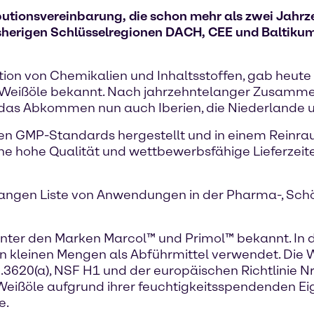
utionsvereinbarung, die schon mehr als zwei Jahrze
isherigen Schlüsselregionen DACH, CEE und Baltikum 
ution von Chemikalien und Inhaltsstoffen, gab heute
r Weißöle bekannt. Nach jahrzehntelanger Zusammen
as Abkommen nun auch Iberien, die Niederlande un
en GMP-Standards hergestellt und in einem Reinr
ne hohe Qualität und wettbewerbsfähige Lieferzeite
r langen Liste von Anwendungen in der Pharma-, Sch
unter den Marken Marcol™ und Primol™ bekannt. In
n kleinen Mengen als Abführmittel verwendet. Die
8.3620(a), NSF H1 und der europäischen Richtlinie Nr
 Weißöle aufgrund ihrer feuchtigkeitsspendenden Ei
e.