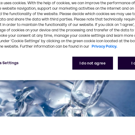
te uses cookies. With the help of cookies, we can improve the performance of
e website navigation, support our marketing activities on the internet and on
 the functionality of the website. Please decide which cookies we may use t
ata and share the data with third parties. Please note that technically requi
 in order to maintain the functionality of our website. If you click on ’I agree’
age of cookies on your device and the processing and transfer of the data to 
voke your consent at any time, manage your cookie settings and learn more 
under ‘Cookie Settings’ by clicking on the green cookie icon located at the b
he website. Further information can be found in our
Privacy Policy.
s Settings
I do not agree
I