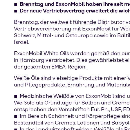
Brenntag und ExxonMobil haben ihre seit me
Der neue Vertriebsvertrag erweitert die wic
Brenntag, der weltweit führende Distributor 
Vertriebsvereinbarung mit ExxonMobil für We
Schweiz, Mittel- und Osteuropa sowie im Balt
Israel.
ExxonMobil White Oils werden gemäß den eu
in Hamburg verarbeitet. Dies gewährleistet ei
der gesamten EMEA-Region.
Weiße Öle sind vielseitige Produkte mit eine
und Pflegeprodukte, Ernährung und Material
Medizinische Weißöle von ExxonMobil sind
Weißöle als Grundlage für Salben und Cremes
entsprechen den Vorschriften Eur. Ph., USP, F
Im Bereich Schönheit und Körperpflege sin
Bestandteil von Cremes, Lotionen und Babyöl
In der Landwirtschaft wirken Weißöle als P