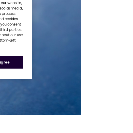
 our website,
 social media,
o process
red cookies
, you consent
third parties.
about our use
ottom-left
 agree