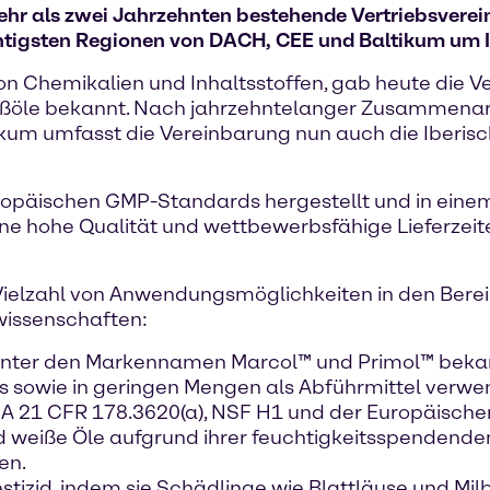
hr als zwei Jahrzehnten bestehende Vertriebsverei
htigsten Regionen von DACH, CEE und Baltikum um Ib
von Chemikalien und Inhaltsstoffen, gab heute die 
ißöle bekannt. Nach jahrzehntelanger Zusammenarbe
ikum umfasst die Vereinbarung nun auch die Iberisc
ropäischen GMP-Standards hergestellt und in ein
ne hohe Qualität und wettbewerbsfähige Lieferzeite
r Vielzahl von Anwendungsmöglichkeiten in den Ber
wissenschaften:
 unter den Markennamen Marcol™ und Primol™ beka
 sowie in geringen Mengen als Abführmittel verwe
DA 21 CFR 178.3620(a), NSF H1 und der Europäischen 
d weiße Öle aufgrund ihrer feuchtigkeitsspendende
en.
estizid, indem sie Schädlinge wie Blattläuse und Mi