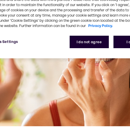
 in order to maintain the functionality of our website. If you click on ’I agree’
age of cookies on your device and the processing and transfer of the data to 
voke your consent at any time, manage your cookie settings and learn more 
under ‘Cookie Settings’ by clicking on the green cookie icon located at the b
he website. Further information can be found in our
Privacy Policy.
s Settings
I do not agree
I