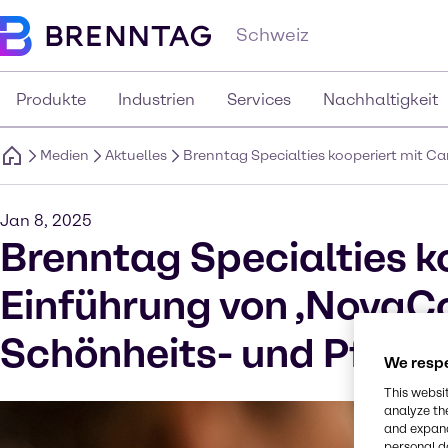
Schweiz
Produkte
Industrien
Services
Nachhaltigkeit
Medien
Aktuelles
Brenntag Specialties kooperiert mit C
Jan 8, 2025
Brenntag Specialties k
Einführung von ‚NovaCo
Schönheits- und Pfleg
We respe
This websi
analyze th
and expand
personal d