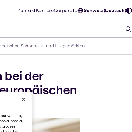
Kontakt
Karriere
Corporate
Schweiz (Deutsch)
uropäischen Schönheits- und Pflegemärkten
 bei der
n europäischen
 our website,
 social media,
o process
red cookies