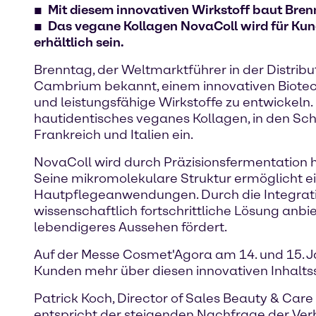
Mit diesem innovativen Wirkstoff baut Bren
Das vegane Kollagen NovaColl wird für Kunde
erhältlich sein.
Brenntag, der Weltmarktführer in der Distribu
Cambrium bekannt, einem innovativen Biotechn
und leistungsfähige Wirkstoffe zu entwickel
hautidentisches veganes Kollagen, in den Schö
Frankreich und Italien ein.
NovaColl wird durch Präzisionsfermentation h
Seine mikromolekulare Struktur ermöglicht ei
Hautpflegeanwendungen. Durch die Integrati
wissenschaftlich fortschrittliche Lösung anbie
lebendigeres Aussehen fördert.
Auf der Messe Cosmet'Agora am 14. und 15. J
Kunden mehr über diesen innovativen Inhaltss
Patrick Koch, Director of Sales Beauty & Care
entspricht der steigenden Nachfrage der Ve