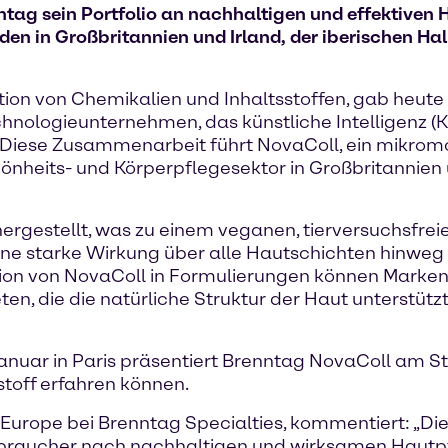
ntag sein Portfolio an nachhaltigen und effektiven
n in Großbritannien und Irland, der iberischen Halb
tion von Chemikalien und Inhaltsstoffen, gab heute
ologieunternehmen, das künstliche Intelligenz (KI)
n. Diese Zusammenarbeit führt NovaColl, ein mikro
nheits- und Körperpflegesektor in Großbritannien u
ergestellt, was zu einem veganen, tierversuchsfrei
ne starke Wirkung über alle Hautschichten hinweg u
on von NovaColl in Formulierungen können Marken
ten, die die natürliche Struktur der Haut unterstütz
anuar in Paris präsentiert Brenntag NovaColl am 
toff erfahren können.
 Europe bei Brenntag Specialties, kommentiert: „Dies
rbraucher nach nachhaltigen und wirksamen Hautp