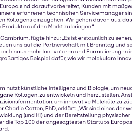
z Europa sind darauf vorbereitet, Kunden mit maßg
 unsere erfahrenen technischen Servicemanager sind
en Kollagens einzugehen. Wir gehen davon aus, das
 Produkte auf den Markt zu bringen.“
 Cambrium, fügte hinzu: „Es ist erstaunlich zu sehen
 freuen uns auf die Partnerschaft mit Brenntag un
ber hinaus mehr Innovatoren und Formulierungen i
großartiges Beispiel dafür, wie wir molekulare Inno
tzt künstliche Intelligenz und Biologie, um neuar
ane Kollagen, zu entwickeln und herzustellen. Anst
isionsfermentation, um innovative Moleküle zu zü
 Charlie Cotton, PhD, erklärt: „Wir sind eines der
lung (und KI) und der Bereitstellung physischer D
er die Top 100 der angesagtesten Startups Europ
ard.