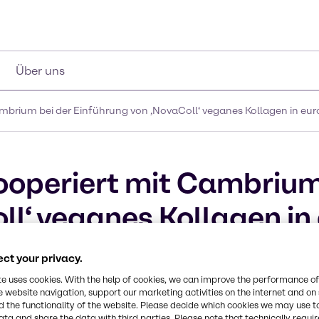
Über uns
ambrium bei der Einführung von ‚NovaColl‘ veganes Kollagen in e
ooperiert mit Cambrium
ll‘ veganes Kollagen i
emärkten
ct your privacy.
te uses cookies. With the help of cookies, we can improve the performance of
e website navigation, support our marketing activities on the internet and on
 the functionality of the website. Please decide which cookies we may use t
ata and share the data with third parties. Please note that technically requi