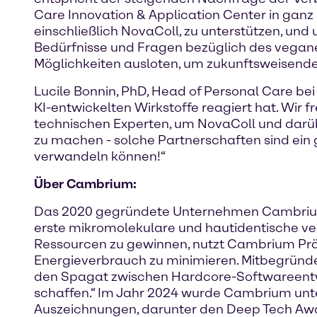
Care Innovation & Application Center in gan
einschließlich NovaColl, zu unterstützen, und
Bedürfnisse und Fragen bezüglich des vegan
Möglichkeiten ausloten, um zukunftsweisende
Lucile Bonnin, PhD, Head of Personal Care bei
KI-entwickelten Wirkstoffe reagiert hat. Wir
technischen Experten, um NovaColl und darü
zu machen - solche Partnerschaften sind ein 
verwandeln können!“
Über Cambrium:
Das 2020 gegründete Unternehmen Cambrium nu
erste mikromolekulare und hautidentische veg
Ressourcen zu gewinnen, nutzt Cambrium Präz
Energieverbrauch zu minimieren. Mitbegründer
den Spagat zwischen Hardcore-Softwareentwick
schaffen.“ Im Jahr 2024 wurde Cambrium unt
Auszeichnungen, darunter den Deep Tech Aw