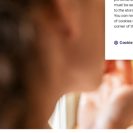
must be set
to the stor
You can re
of cookies 
corner of t
Cookie