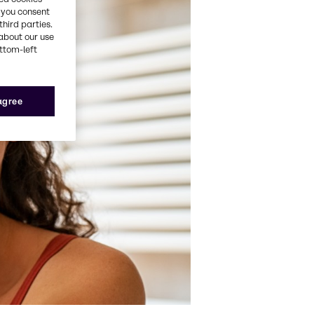
, you consent
third parties.
about our use
ottom-left
 agree