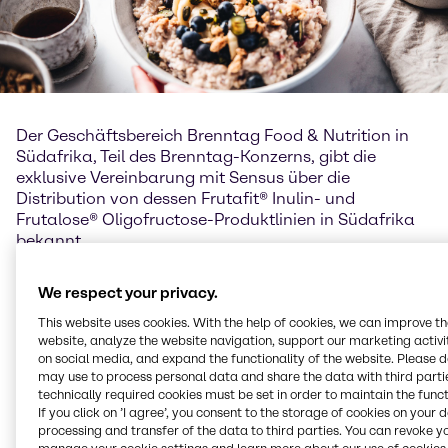
Der Geschäftsbereich Brenntag Food & Nutrition in
Südafrika, Teil des Brenntag-Konzerns, gibt die
exklusive Vereinbarung mit Sensus über die
Distribution von dessen Frutafit® Inulin- und
Frutalose® Oligofructose-Produktlinien in Südafrika
bekannt.
Frutafit® Inulin und Frutalose® Oligofructose sind
We respect your privacy.
natürliche, lösliche Ballaststoffe, die aus
Chicoréewurzeln gewonnen werden. Sie können als
This website uses cookies. With the help of cookies, we can improve t
website, analyze the website navigation, support our marketing activit
Zucker- und Fettersatz mit positiven Auswirkungen
on social media, and expand the functionality of the website. Please 
auf Geschmack und Textur in einer Vielzahl von
may use to process personal data and share the data with third partie
Lebensmittel- und Getränkeanwendungen eingesetzt
technically required cookies must be set in order to maintain the funct
werden. Diese Inhaltsstoffe haben einen deutlichen,
If you click on ’I agree’, you consent to the storage of cookies on your 
wissenschaftlich nachgewiesenen gesundheitlichen
processing and transfer of the data to third parties. You can revoke y