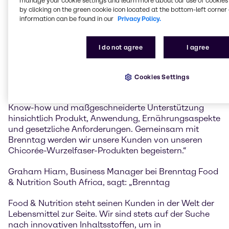
Nutzen.
manage your cookie settings and learn more about our use of cookies 
by clicking on the green cookie icon located at the bottom-left corner 
information can be found in our
Privacy Policy.
Michiel Pronk, Sales Manager bei Sensus,
kommentiert: „Die starke Position von Brenntag Food
& Nutrition im südafrikanischen Lebensmittelmarkt
I do not agree
I agree
und sein Know-how bieten eine hervorragende
Möglichkeit, einzigartige gesunde
Lebensmittelrezepte mit Sensus Frutafit® Inulin und
Cookies Settings
Frutalose® Oligofructose zu entwickeln. Durch diese
Partnerschaft bieten wir unseren Kunden Markt-
Know-how und maßgeschneiderte Unterstützung
hinsichtlich Produkt, Anwendung, Ernährungsaspekte
und gesetzliche Anforderungen. Gemeinsam mit
Brenntag werden wir unsere Kunden von unseren
Chicorée-Wurzelfaser-Produkten begeistern.“
Graham Hiam, Business Manager bei Brenntag Food
& Nutrition South Africa, sagt: „Brenntag
Food & Nutrition steht seinen Kunden in der Welt der
Lebensmittel zur Seite. Wir sind stets auf der Suche
nach innovativen Inhaltsstoffen, um in