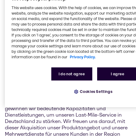
Gefahrstoffzentrum (GSZ) Kaiserslautern GmbH
bekannt, einem Lohnfertigungsdienstleister für das
This website uses cookies. With the help of cookies, we can improve t
Mischen und Abfüllen, die Lagerung und Logistik von
website, analyze the website navigation, support our marketing activit
on social media, and expand the functionality of the website. Please 
chemischen Produkten in Südwestdeutschland.
may use to process personal data and share the data with third partie
technically required cookies must be set in order to maintain the funct
Die 2008 gegründete Anlage in Kaiserslautern wird
If you click on ’I agree’, you consent to the storage of cookies on your 
die lokalen Kapazitäten und Kompetenzen von
processing and transfer of the data to third parties. You can revoke y
Brenntag für wertschöpfende Dienstleistungen für
manage your cookie settings and learn more about our use of cookies 
regionale Kunden erweitern, darunter das Mischen
by clicking on the green cookie icon located at the bottom-left corner 
information can be found in our
Privacy Policy.
und Blenden sowie die Handhabung und Lagerung
gefährlicher Stoffe nach den neuesten und höchsten
Sicherheitsstandards.
I do not agree
I agree
Benjamin Deister, Regional President Brenntag
Essential EMEA Central, kommentierte: „Mit der
Cookies Settings
hochmodernen und zukunftssicheren Ausstattung
der Anlage sowie der Expertise des GSZ-Teams
gewinnen wir bedeutende Kapazitäten und
Dienstleistungen, um unseren Last-Mile-Service in
Deutschland zu stärken. Wir freuen uns darauf, mit
dieser Akquisition unser Produktangebot und unsere
Mehrwertdienste für unsere Kunden in der Region