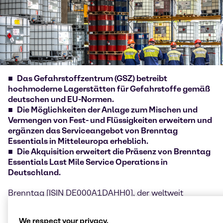
Das Gefahrstoffzentrum (GSZ) betreibt
hochmoderne Lagerstätten für Gefahrstoffe gemäß
deutschen und EU-Normen.
Die Möglichkeiten der Anlage zum Mischen und
Vermengen von Fest- und Flüssigkeiten erweitern und
ergänzen das Serviceangebot von Brenntag
Essentials in Mitteleuropa erheblich.
Die Akquisition erweitert die Präsenz von Brenntag
Essentials Last Mile Service Operations in
Deutschland.
Brenntag [ISIN DE000A1DAHH0], der weltweit
führende Distributor von Chemikalien und
Inhaltsstoffen, gab heute die Übernahme der
We respect your privacy.