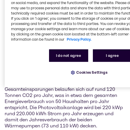
on social media, and expand the functionality of the website. Please 
Standorte von Brenntag in mehr als 70 Ländern
may use to process personal data and share the data with third partie
weltweit.
technically required cookies must be set in order to maintain the funct
If you click on ’I agree’, you consent to the storage of cookies on your 
Insgesamt wurden mehr als 1,5 Millionen Euro in die
processing and transfer of the data to third parties. You can revoke y
Reduzierung des Energieverbrauchs investiert. Dies
manage your cookie settings and learn more about our use of cookies 
geschah im Rahmen eines ganzheitlichen Konzepts,
by clicking on the green cookie icon located at the bottom-left corner 
information can be found in our
Privacy Policy.
das die thermische Gebäudesanierung und die
Optimierung der Steuerung der beheizten
Säure-/Laugentanks, die Umstellung des
I do not agree
I agree
Heizsystems auf Grundwasser-Wärmepumpen und
Niedertemperatur-Heizkörper sowie die Deckung des
Strombedarfs für die Wärmepumpe, die Verbraucher
Cookies Settings
vor Ort und die E-Ladestationen durch die
Installation einer Photovoltaikanlage umfasste. Die
Gesamteinsparungen belaufen sich auf rund 120
Tonnen CO2 pro Jahr, was in etwa dem gesamten
Energieverbrauch von 50 Haushalten pro Jahr
entspricht. Die Photovoltaikanlage wird bei 220 kWp
rund 220.000 kWh Strom pro Jahr erzeugen und
damit den Jahresverbrauch der beiden
Wärmepumpen (73 und 110 kW) decken.