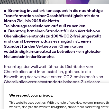
Brenntag investiert konsequent in die nachhaltige
Transformation seiner Geschäftstätigkeit mit dem
klaren Ziel, bis 2045 die Netto-
Treibhausgasemissionen auf null zu senken.
Brenntag hat einen Standort für den Vertrieb von
Chemikalien erstmals zu 100 % CO2-frei umgestellt
und damit bewiesen, dass es möglich ist, einen
Standort für den Vertrieb von Chemikalien
vollständig klimaneutral zu betreiben – ein globaler
Meilenstein in der Branche.
Brenntag, der weltweit führende Distributor von
Chemikalien und Inhaltsstoffen, gab heute die
Einweihung des weltweit ersten CO2-emissionsfreien
Chemikalienvertriebsstandorts bekannt. Zu diesem
Zweck wurde der Standort in Traun, Österreich, in den
letzten Monaten umfassend auf Energieeffizienz
We respect your privacy.
umgestellt und das gesamte Energiesystem neu
konzipiert. Der Standort gilt nun als Blaupause und
This website uses cookies. With the help of cookies, we can improve t
globales Leuchtturmprojekt für die rund 600 weiteren
website, analyze the website navigation, support our marketing activit