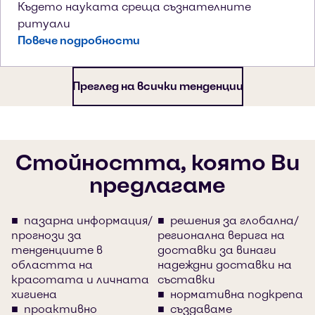
Където науката среща съзнателните
ритуали
Повече подробности
Преглед на всички тенденции
Стойността, която Ви
предлагаме
пазарна информация/
решения за глобална/
прогнози за
регионална верига на
тенденциите в
доставки за винаги
областта на
надеждни доставки на
красотата и личната
съставки
хигиена
нормативна подкрепа
проактивно
създаваме