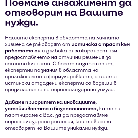
Поемаме ангажимент да
отговорим на Вашите
нужди.
Нашите експерти в областта на личната
хигиена се ръководят от
истинска страст към
работата си
и дълбока ангажираност към
предоставянето на отлични решения за
нашите клиенти. С богат пазарен опит,
експертни познания в областта на
приложенията и формулировките, нашите
истински отдадени експерти са водещи в
предлагането на персонализирани услуги.
Даваме приоритет на иновациите,
устойчивостта и безопасността,
като си
партнираме с Вас, за да предоставяме
персонализирани решения, които винаги
отговарят на Вашите уникални нужди.