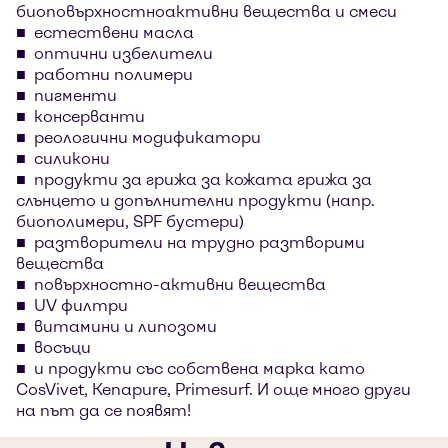
биоповърхностноактивни вещества и смеси
естествени масла
оптични избелители
работни полимери
пигменти
консерванти
реологични модификатори
силикони
продукти за грижа за кожата грижа за
слънцето и допълнителни продукти (напр.
биополимери, SPF бустери)
разтворители на трудно разтворими
вещества
повърхностно-активни вещества
UV филтри
витамини и липозоми
восъци
и продукти със собствена марка като
CosVivet, Kenapure, Primesurf. И още много други
на път да се появят!