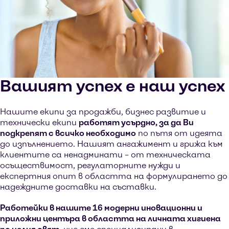
Вашият успех е наш успех
Нашите екипи за продажби, бизнес развитие и
технически екипи
работят усърдно, за да Ви
подкрепят с всичко необходимо
по пътя от идеята
до изпълнението. Нашият ангажимент и грижа към
клиентите са ненадминати – от техническата
осъществимост, регулаторните нужди и
експертния опит в областта на формулирането до
надеждните доставки на съставки.
Работейки в нашите 16 модерни иновационни и
приложни центъра в областта на личната хигиена