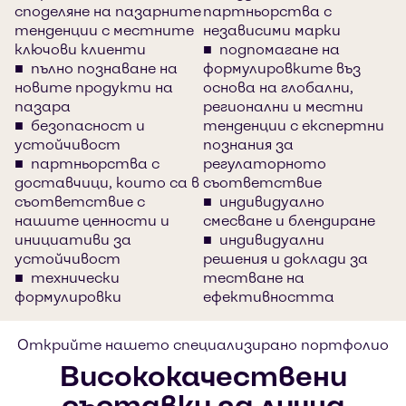
споделяне на пазарните
партньорства с
тенденции с местните
независими марки
ключови клиенти
подпомагане на
пълно познаване на
формулировките въз
новите продукти на
основа на глобални,
пазара
регионални и местни
безопасност и
тенденции с експертни
устойчивост
познания за
партньорства с
регулаторното
доставчици, които са в
съответствие
съответствие с
индивидуално
нашите ценности и
смесване и блендиране
инициативи за
индивидуални
устойчивост
решения и доклади за
технически
тестване на
формулировки
ефективността
Открийте нашето специализирано портфолио
Висококачествени
съставки за лична