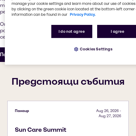
manage your cookie settings and learn more about our use of cookies 
техническото съвършенство и предоставянето на
by clicking on the green cookie icon located at the bottom-left corner 
решения, съобразени с всяка формула.
information can be found in our
Privacy Policy.
Открийте повече на уебсайта на SpecialChem и
разберете защо професионалистите в бранша ни
I do not agree
I agree
се доверяват.
Cookies Settings
Посетете SpecialChem
Предстоящи събития
Панаир
Aug 26, 2026
-
Aug 27, 2026
Sun Care Summit