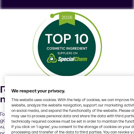
За да гледате нашите видеоклипове в YouTube,
трябва да приемете "бисквитките за
насочване". Показването на това съдържание
може да доведе до обработка на лични данни от
YouTube или до поставяне на бисквитки на
вашето устройство.
Гледайте в YouTube
Cookies Settings
Горди сме, че сме
We respect your privacy.
признати
This website uses cookies. With the help of cookies, we can improve t
website, analyze the website navigation, support our marketing activit
on social media, and expand the functionality of the website. Please 
Гордеем се, че сме определени за един от 10-те най-
may use to process personal data and share the data with third partie
добри доставчици в областта на козметиката и
technically required cookies must be set in order to maintain the funct
личната хигиена от SpecialChem. Това признание
If you click on ’I agree’, you consent to the storage of cookies on your 
processing and transfer of the data to third parties. You can revoke y
подчертава нашия ангажимент към иновациите,