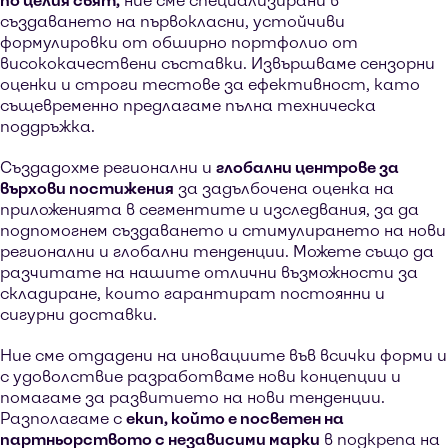
по целия свят,
ние сме специализирани в
създаването на първокласни, устойчиви
формулировки от обширно портфолио от
висококачествени съставки. Извършваме сензорни
оценки и строги тестове за ефективност, като
същевременно предлагаме пълна техническа
поддръжка.
Създадохме регионални и
глобални центрове за
върхови постижения
за задълбочена оценка на
приложенията в сегментите и изследвания, за да
подпомогнем създаването и стимулирането на нови
регионални и глобални тенденции. Можете също да
разчитате на нашите отлични възможности за
складиране, които гарантират постоянни и
сигурни доставки.
Ние сме отдадени на иновациите във всички форми и
с удоволствие разработваме нови концепции и
помагаме за развитието на нови тенденции.
Разполагаме с
екип, който е посветен на
партньорството с независими марки
в подкрепа на