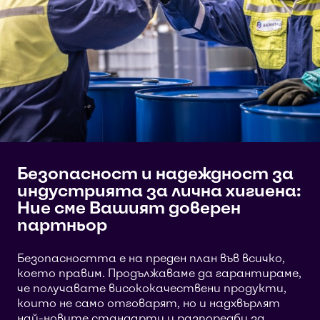
Безопасност и надеждност за
индустрията за лична хигиена:
Ние сме Вашият доверен
партньор
Безопасността е на преден план във всичко,
което правим. Продължаваме да гарантираме,
че получавате висококачествени продукти,
които не само отговарят, но и надхвърлят
най-новите стандарти и разпоредби за