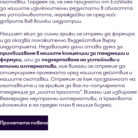
съставки. Гордеем се, че сме признати от EcoVadis
за нашите изключителни резултати в областта
на устойчивостта, нареждайки се сред най-
добрите във всички индустрии.
Нашият екип за лични грижи се стреми да формира
и да оказва положително въздействие върху
индустрията. Независимо дали става дума за
приобщаване в нашите концепции за тенденции и
формули
, или за
подчертаване на устойчиви и
етични алтернативи
, ние винаги се стремим да
стимулираме промяната чрез нашите действия и
нашите съставки. Стремим се към прозрачност на
съставките и се грижим за все по-популярната
тенденция за „чиста красота“. Винаги ще избираме
въглеродно неутрални алтернативи, а кръговата
икономика е на преден план в нашия бизнес.
Прочетете повече