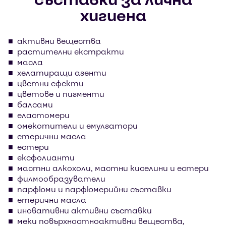
хигиена
активни вещества
растителни екстракти
масла
хелатиращи агенти
цветни ефекти
цветове и пигменти
балсами
еластомери
омекотители и емулгатори
етерични масла
естери
ексфолианти
мастни алкохоли, мастни киселини и естери
филмообразуватели
парфюми и парфюмерийни съставки
етерични масла
иновативни активни съставки
меки повърхностноактивни вещества,