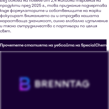
Въз основа на повече от 2,4 милиона търсения на
продукти през 2025 г., това признание подчертава
къде формулаторите и собствениците на марки
фокусират вниманието си и отразява нашата
нарастваща значимост, силно глобално изпълнение
и тясно сътрудничество с партньори по целия
свят.
Прочетете статията на уебсайта на SpecialChem