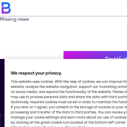
Missing news
Tìm hiểu 
We respect your privacy.
This website uses cookies. With the help of cookies, we can improve t
© 2026 -
website, analyze the website navigation, support our marketing activit
120 Hoang Hoa Tham Street, Ward 7
on social media, and expand the functionality of the website. Please 
Binh Thanh District
may use to process personal data and share the data with third partie
700000
technically required cookies must be set in order to maintain the funct
Việt Nam
If you click on ’I agree’, you consent to the storage of cookies on your 
processing and transfer of the data to third parties. You can revoke y
manage your cookie settings and learn more about our use of cookies 
by clicking on the green cookie icon located at the bottom-left corner 
Tiếng Việt