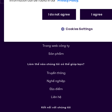
information can be found in our
Privacy Policy.
I do not agree
I agree
Thay đổi địa điểm
Cookies Settings
Tìm hiểu thêm về Brenntag
Giới thiệu
Trang web công ty
Sản phẩm
Làm thế nào chúng tôi có thể giúp bạn?
Truyền thông
Nghề nghiệp
Địa điểm
Liên hệ
Kết nối với chúng tôi