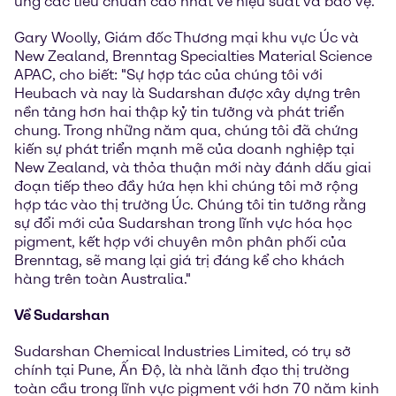
ứng các tiêu chuẩn cao nhất về hiệu suất và bảo vệ."
Gary Woolly, Giám đốc Thương mại khu vực Úc và
New Zealand, Brenntag Specialties Material Science
APAC, cho biết: "Sự hợp tác của chúng tôi với
Heubach và nay là Sudarshan được xây dựng trên
nền tảng hơn hai thập kỷ tin tưởng và phát triển
chung. Trong những năm qua, chúng tôi đã chứng
kiến sự phát triển mạnh mẽ của doanh nghiệp tại
New Zealand, và thỏa thuận mới này đánh dấu giai
đoạn tiếp theo đầy hứa hẹn khi chúng tôi mở rộng
hợp tác vào thị trường Úc. Chúng tôi tin tưởng rằng
sự đổi mới của Sudarshan trong lĩnh vực hóa học
pigment, kết hợp với chuyên môn phân phối của
Brenntag, sẽ mang lại giá trị đáng kể cho khách
hàng trên toàn Australia."
Về Sudarshan
Sudarshan Chemical Industries Limited, có trụ sở
chính tại Pune, Ấn Độ, là nhà lãnh đạo thị trường
toàn cầu trong lĩnh vực pigment với hơn 70 năm kinh