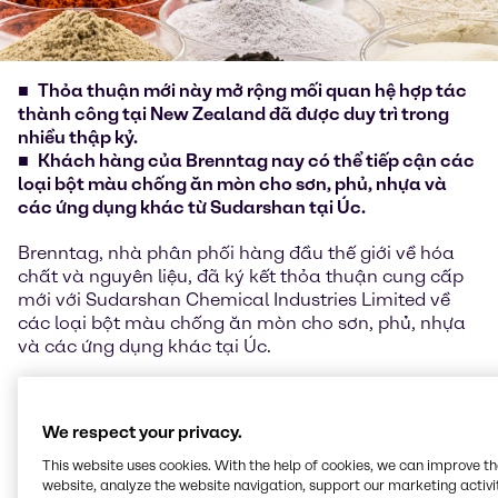
Thỏa thuận mới này mở rộng mối quan hệ hợp tác
thành công tại New Zealand đã được duy trì trong
nhiều thập kỷ.
Khách hàng của Brenntag nay có thể tiếp cận các
loại bột màu chống ăn mòn cho sơn, phủ, nhựa và
các ứng dụng khác từ Sudarshan tại Úc.
Brenntag, nhà phân phối hàng đầu thế giới về hóa
chất và nguyên liệu, đã ký kết thỏa thuận cung cấp
mới với Sudarshan Chemical Industries Limited về
các loại bột màu chống ăn mòn cho sơn, phủ, nhựa
và các ứng dụng khác tại Úc.
Brenntag đã duy trì thỏa thuận cung cấp với
Heubach GmbH, một công ty con mới được mua lại
We respect your privacy.
của Sudarshan Chemical Industries Limited, trong
hơn 20 năm cho thị trường New Zealand. Sudarshan,
This website uses cookies. With the help of cookies, we can improve t
nhà lãnh đạo thị trường trong lĩnh vực pigment với
website, analyze the website navigation, support our marketing activit