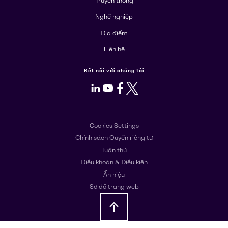
Truyền thông
Nghề nghiệp
Địa điểm
Liên hệ
Kết nối với chúng tôi
LinkedIn
Youtube
Facebook
X
Cookies Settings
Chính sách Quyền riêng tư
Tuân thủ
Điều khoản & Điều kiện
Ấn hiệu
Sơ đồ trang web