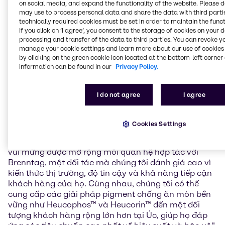
on social media, and expand the functionality of the website. Please 
lịch sử lâu dài về đổi mới trong hóa học pigment, đã
may use to process personal data and share the data with third partie
quyết định tiếp tục và mở rộng mối quan hệ hợp tác
technically required cookies must be set in order to maintain the funct
lâu dài này. Danh mục sản phẩm của Sudarshan
If you click on ’I agree’, you consent to the storage of cookies on your 
bao gồm Heucophos™ và Heucorin™, hai dòng
processing and transfer of the data to third parties. You can revoke y
pigment chống ăn mòn cao cấp cung cấp các giải
manage your cookie settings and learn more about our use of cookies 
pháp bền vững và thân thiện với môi trường. Các loại
by clicking on the green cookie icon located at the bottom-left corner 
information can be found in our
Privacy Policy.
pigment này được thiết kế để kéo dài đáng kể tuổi
thọ của vật liệu và giảm chi phí bảo trì lâu dài, đặc
biệt phù hợp với khí hậu khắc nghiệt của Úc, nơi bảo
I do not agree
I agree
vệ bền vững chống ăn mòn là yếu tố quan trọng.
Robert Kurniadi Kwok, Giám đốc Kinh doanh khu vực
Cookies Settings
Đông Nam Á, Úc và New Zealand, của Sudarshan
Chemical Industries Limited cho biết: "Chúng tôi rất
vui mừng được mở rộng mối quan hệ hợp tác với
Brenntag, một đối tác mà chúng tôi đánh giá cao vì
kiến thức thị trường, độ tin cậy và khả năng tiếp cận
khách hàng của họ. Cùng nhau, chúng tôi có thể
cung cấp các giải pháp pigment chống ăn mòn bền
vững như Heucophos™ và Heucorin™ đến một đối
tượng khách hàng rộng lớn hơn tại Úc, giúp họ đáp