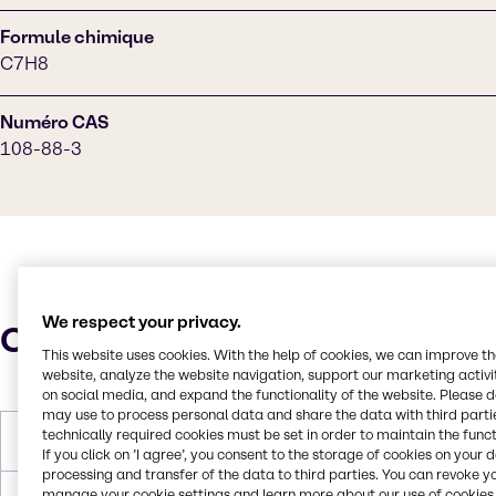
Formule chimique
C7H8
Numéro CAS
108-88-3
We respect your privacy.
Caractéristiques
This website uses cookies. With the help of cookies, we can improve t
website, analyze the website navigation, support our marketing activit
on social media, and expand the functionality of the website. Please 
may use to process personal data and share the data with third partie
technically required cookies must be set in order to maintain the funct
Poids molaire
92.14 g/mol
If you click on ’I agree’, you consent to the storage of cookies on your 
processing and transfer of the data to third parties. You can revoke y
manage your cookie settings and learn more about our use of cookies 