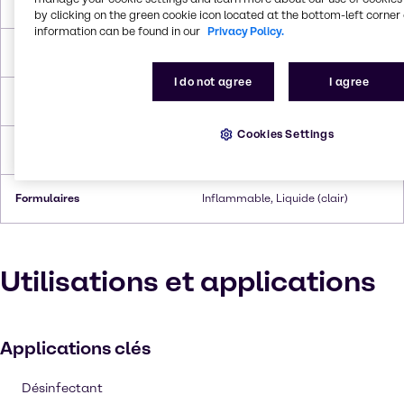
Point de fusion
-95.0°C
by clicking on the green cookie icon located at the bottom-left corner 
information can be found in our
Privacy Policy.
Point d'ébullition
110.6°C
I do not agree
I agree
Point d'éclair
3.9°C
Cookies Settings
Densité
0.865 g/cc
Formulaires
Inflammable, Liquide (clair)
Utilisations et applications
Applications clés
Désinfectant