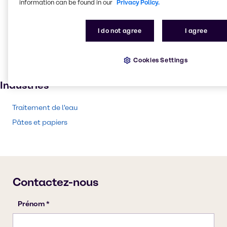
information can be found in our
Privacy Policy.
Finition métallique
Pâte et papier
I do not agree
I agree
Traitement des textiles
Solvants
Cookies Settings
Peintures et revêtements
Industries
Traitement de l'eau
Pâtes et papiers