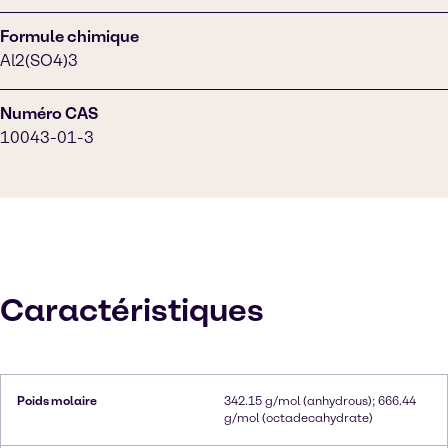
Formule chimique
Al2(SO4)3
Numéro CAS
10043-01-3
Caractéristiques
Poids molaire
342.15 g/mol (anhydrous); 666.44
g/mol (octadecahydrate)