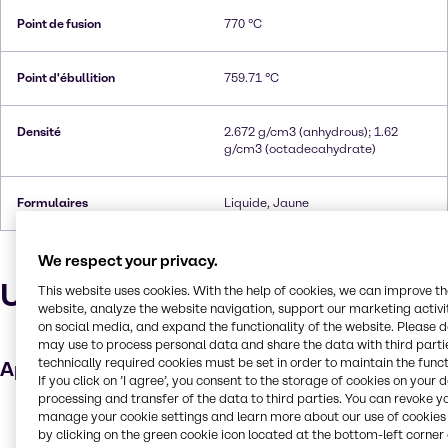
Point de fusion
770 °C
Point d'ébullition
759.71 °C
Densité
2.672 g/cm3 (anhydrous); 1.62
g/cm3 (octadecahydrate)
Formulaires
Liquide, Jaune
We respect your privacy.
Utilisations et applications
This website uses cookies. With the help of cookies, we can improve t
website, analyze the website navigation, support our marketing activit
on social media, and expand the functionality of the website. Please 
may use to process personal data and share the data with third partie
technically required cookies must be set in order to maintain the funct
Applications clés
If you click on ’I agree’, you consent to the storage of cookies on your 
processing and transfer of the data to third parties. You can revoke y
Traitement des eaux usées
manage your cookie settings and learn more about our use of cookies 
by clicking on the green cookie icon located at the bottom-left corner 
Traitement du cuir