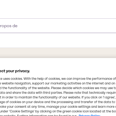
propos de
Synonymes
ct your privacy.
1',4,6'-Trichlorogalactosucrose
te uses cookies. With the help of cookies, we can improve the performance of
trideoxygalactosucrose
e website navigation, support our marketing activities on the internet and on
 the functionality of the website. Please decide which cookies we may use t
Formule chimique
ata and share the data with third parties. Please note that technically requi
 in order to maintain the functionality of our website. If you click on ’I agree’
C12H19Cl3O8
age of cookies on your device and the processing and transfer of the data to 
t boissons, car il
voke your consent at any time, manage your cookie settings and learn more 
under ‘Cookie Settings’ by clicking on the green cookie icon located at the b
 pour les personnes
Numéro CAS
he website. Further information can be found in our
Privacy Policy.