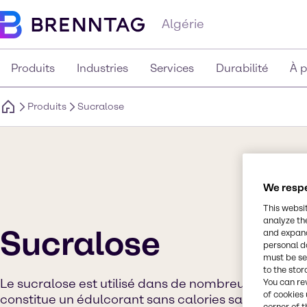
Algérie
Produits
Industries
Services
Durabilité
À 
Produits
Sucralose
We respe
This websi
analyze th
Sucralose
and expand
personal d
must be set
to the stor
Le sucralose est utilisé dans de nombreux aliments e
You can re
of cookies 
constitue un édulcorant sans calories sans danger
corner of t