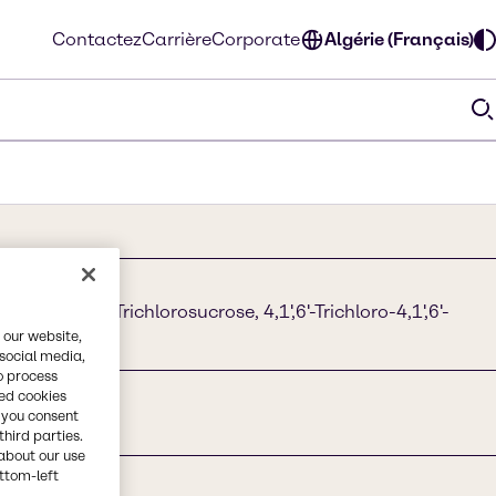
Contactez
Carrière
Corporate
Algérie (Français)
, E955, TGS, Trichlorosucrose, 4,1',6'-Trichloro-4,1',6'-
 our website,
 social media,
o process
red cookies
, you consent
third parties.
about our use
ottom-left