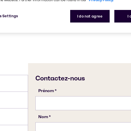
56038-13-2
s Settings
I do not agree
I