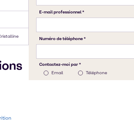
ristalline
tions
ition