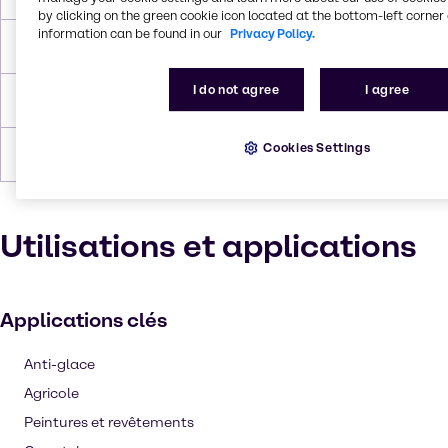
by clicking on the green cookie icon located at the bottom-left corner 
information can be found in our
Privacy Policy.
Point d'éclair
104.4°C
I do not agree
I agree
Densité
1.035 g/cc
Cookies Settings
Formulaires
Visqueux, Liquide (clair), Incolore
Utilisations et applications
Applications clés
Anti-glace
Agricole
Peintures et revêtements