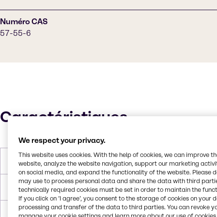
Numéro CAS
57-55-6
Caractéristiques
We respect your privacy.
This website uses cookies. With the help of cookies, we can improve t
Poids molaire
76.1 g/mol
website, analyze the website navigation, support our marketing activit
on social media, and expand the functionality of the website. Please 
may use to process personal data and share the data with third partie
Point de fusion
-57.2°C
technically required cookies must be set in order to maintain the funct
If you click on ’I agree’, you consent to the storage of cookies on your 
processing and transfer of the data to third parties. You can revoke y
Point d'ébullition
187.2°C
manage your cookie settings and learn more about our use of cookies 