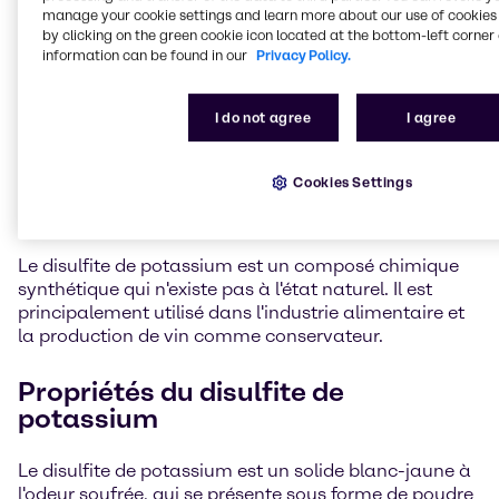
manage your cookie settings and learn more about our use of cookies 
by clicking on the green cookie icon located at the bottom-left corner 
information can be found in our
Privacy Policy.
I do not agree
I agree
Métabisulfite de
potassium (disulfite de
Cookies Settings
potassium)
Le disulfite de potassium est un composé chimique
synthétique qui n'existe pas à l'état naturel. Il est
principalement utilisé dans l'industrie alimentaire et
la production de vin comme conservateur.
Propriétés du disulfite de
potassium
Le disulfite de potassium est un solide blanc-jaune à
l'odeur soufrée, qui se présente sous forme de poudre