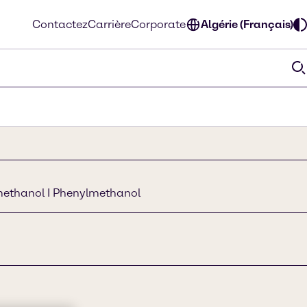
Contactez
Carrière
Corporate
Algérie (Français)
methanol I Phenylmethanol