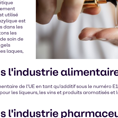
étique
alement
t utilisé
nzylique est
s dans les
tons les
 de soin de
 gels
es laques,
s l'industrie alimentair
mentaire de l'UE en tant qu'additif sous le numéro E1
r les liqueurs, les vins et produits aromatisés et le
ns l'industrie pharmace