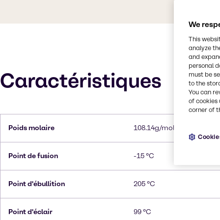
We respe
This websi
analyze th
and expand
personal d
Caractéristiques
must be set
to the stor
You can re
of cookies 
corner of t
Poids molaire
108.14g/mol
Cookie
Point de fusion
-15 °C
Point d'ébullition
205 °C
Point d'éclair
99 °C