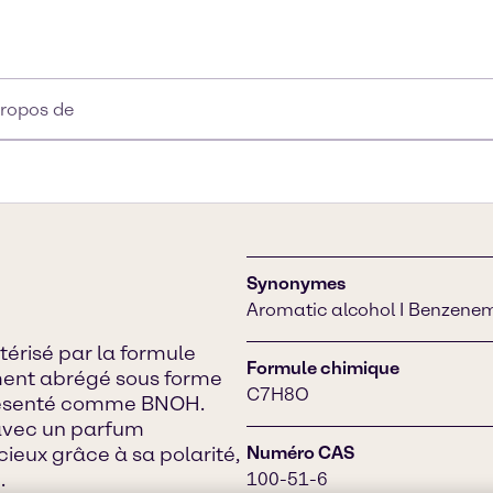
propos de
Synonymes
Aromatic alcohol I Benzene
térisé par la formule
Formule chimique
ment abrégé sous forme
C7H8O
eprésenté comme BNOH.
 avec un parfum
cieux grâce à sa polarité,
Numéro CAS
.
100-51-6