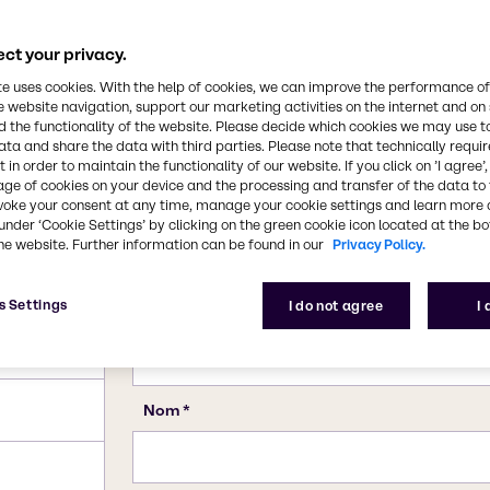
ct your privacy.
te uses cookies. With the help of cookies, we can improve the performance of
e website navigation, support our marketing activities on the internet and on
 the functionality of the website. Please decide which cookies we may use t
ata and share the data with third parties. Please note that technically requi
 in order to maintain the functionality of our website. If you click on ’I agree’
age of cookies on your device and the processing and transfer of the data to 
voke your consent at any time, manage your cookie settings and learn more 
under ‘Cookie Settings’ by clicking on the green cookie icon located at the b
he website. Further information can be found in our
Privacy Policy.
s Settings
I do not agree
I