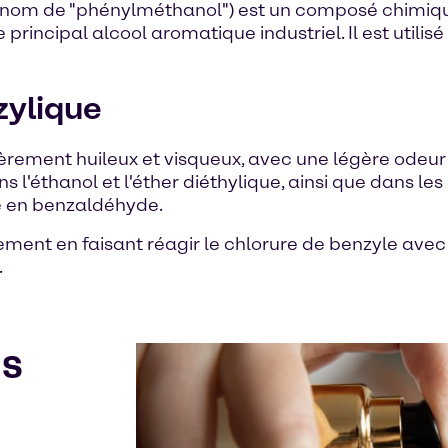
e nom de "phénylméthanol") est un composé chimiqu
 principal alcool aromatique industriel. Il est utilis
zylique
égèrement huileux et visqueux, avec une légère odeur
'éthanol et l'éther diéthylique, ainsi que dans les gr
e en benzaldéhyde.
lement en faisant réagir le chlorure de benzyle ave
.
ns