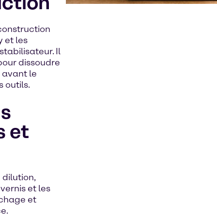
uction
 construction
 et les
abilisateur. Il
pour dissoudre
s avant le
 outils.
ns
s et
dilution,
vernis et les
échage et
ce.