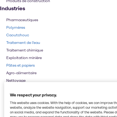
Produits de construction
Industries
Pharmaceutiques
Polymères
Caoutchouc
Traitement de l'eau
Traitement chimique
Exploitation minière
Pâtes et papiers
Agro-alimentaire
Nettoyage
Revêtements et Construction
We respect your privacy.
Cosmétiques
This website uses cookies. With the help of cookies, we can improve t
Alimentation et nutrition
website, analyze the website navigation, support our marketing activit
Lubrifiants
on social media, and expand the functionality of the website. Please 
may use to process personal data and share the data with third partie