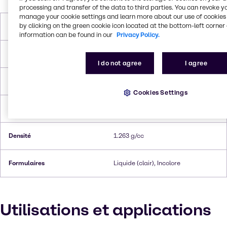
processing and transfer of the data to third parties. You can revoke y
manage your cookie settings and learn more about our use of cookies 
by clicking on the green cookie icon located at the bottom-left corner 
Poids molaire
92.094 g/mol
information can be found in our
Privacy Policy.
Point de fusion
18.0°C
I do not agree
I agree
Point d'ébullition
287.8°C
Cookies Settings
Point d'éclair
198.9°C
Densité
1.263 g/cc
Formulaires
Liquide (clair), Incolore
Utilisations et applications