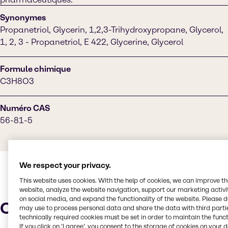
Synonymes
Propanetriol, Glycerin, 1,2,3-Trihydroxypropane, Glycerol,
1, 2, 3 - Propanetriol, E 422, Glycerine, Glycerol
Formule chimique
C3H8O3
Numéro CAS
56-81-5
We respect your privacy.
This website uses cookies. With the help of cookies, we can improve t
website, analyze the website navigation, support our marketing activit
on social media, and expand the functionality of the website. Please 
Caractéristiques
may use to process personal data and share the data with third partie
technically required cookies must be set in order to maintain the funct
If you click on ’I agree’, you consent to the storage of cookies on your 