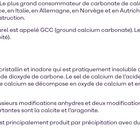
Le plus grand consommateur de carbonate de calciu
, en Italie, en Allemagne, en Norvège et en Autriche)
struction.
turel est appelé GCC (ground calcium carbonate). 
té).
ristallin et inodore qui est pratiquement insoluble d
de dioxyde de carbone. Le sel de calcium de l'aci
e calcium se décompose en oxyde de calcium et en
sieurs modifications anhydres et deux modifications
antes sont la calcite et l'aragonite.
t principalement produit par précipitation avec d