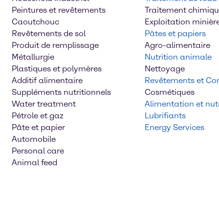
Peintures et revêtements
Traitement chimiq
Caoutchouc
Exploitation minièr
Revêtements de sol
Pâtes et papiers
Produit de remplissage
Agro-alimentaire
Métallurgie
Nutrition animale
Plastiques et polymères
Nettoyage
Additif alimentaire
Revêtements et Con
Suppléments nutritionnels
Cosmétiques
Water treatment
Alimentation et nutr
Pétrole et gaz
Lubrifiants
Pâte et papier
Energy Services
Automobile
Personal care
Animal feed