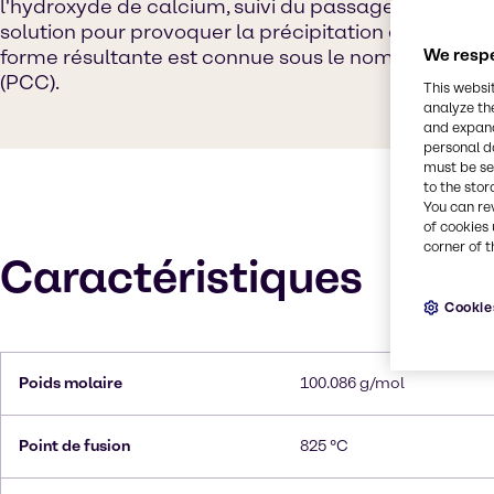
l'hydroxyde de calcium, suivi du passage du dioxyd
solution pour provoquer la précipitation du carbon
forme résultante est connue sous le nom de carbo
We respe
(PCC).
This websi
analyze th
and expand
personal d
must be set
to the stor
You can re
of cookies 
corner of t
Caractéristiques
Cookie
Poids molaire
100.086 g/mol
Point de fusion
825 °C