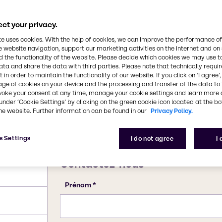
e de carbone à travers la
ate de calcium. Cette
nate de calcium précipité
ct your privacy.
Numéro CAS
471-34-1
te uses cookies. With the help of cookies, we can improve the performance of
e website navigation, support our marketing activities on the internet and on
 the functionality of the website. Please decide which cookies we may use t
ata and share the data with third parties. Please note that technically requi
 in order to maintain the functionality of our website. If you click on ’I agree’
age of cookies on your device and the processing and transfer of the data to 
voke your consent at any time, manage your cookie settings and learn more 
under ‘Cookie Settings’ by clicking on the green cookie icon located at the b
he website. Further information can be found in our
Privacy Policy.
s Settings
I do not agree
I