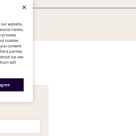
 our website,
 social media,
o process
red cookies
, you consent
third parties.
about our use
ottom-left
 agree