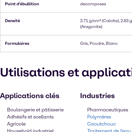
Point d'ébullition
decomposes
Densité
2.71 g/cm³ (Calcite), 2.83 
(Aragonite)
Formulaires
Gris, Poudre, Blanc
Utilisations et applica
Applications clés
Industries
Boulangerie et pâtisserie
Pharmaceutiques
Adhésifs et scellants
Polymères
Agricole
Caoutchouc
Household industriel
Traitement de l'eau