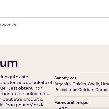
propos de
ium
ue qui existe
Synonymes
 les formes de calcite et
Argonite, Calcite, Chalk, L
ue. Il est obtenu par
Precipitated Calcium Carbo
 carbonate de calcium au
m peut être produit à
Formule chimique
de l'eau pour créer de
CaCO3