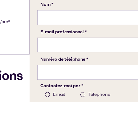
g/cm³
tions