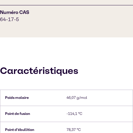
Numéro CAS
64-17-5
Caractéristiques
Poids molaire
46,07 g/mol
Point de fusion
-114,1 °C
Point d'ébullition
78,37 °C