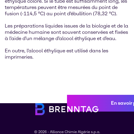
éthylique coloré. Si le tube est suffisamment long, les
températures peuvent être mesurées du point de
fusion (-114,5 °C) au point d'ébullition (78,32 °C).
Les préparations liquides issues de la biologie et de la
médecine humaine sont souvent conservées et fixées
à l'aide d'un mélange d'alcool éthylique et d'eau.
En outre, l'alcool éthylique est utilisé dans les
imprimeries.
En savoir 
© 2026 - Alliance Chimie Algérie s.p.a.