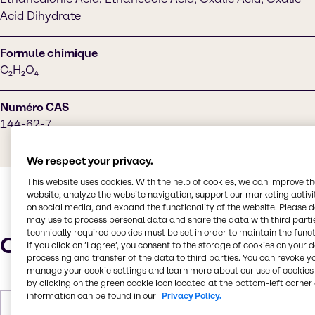
Acid Dihydrate
Formule chimique
C₂H₂O₄
Numéro CAS
144-62-7
We respect your privacy.
This website uses cookies. With the help of cookies, we can improve t
website, analyze the website navigation, support our marketing activit
on social media, and expand the functionality of the website. Please 
may use to process personal data and share the data with third partie
technically required cookies must be set in order to maintain the funct
Caractéristiques
If you click on ’I agree’, you consent to the storage of cookies on your 
processing and transfer of the data to third parties. You can revoke y
manage your cookie settings and learn more about our use of cookies 
by clicking on the green cookie icon located at the bottom-left corner 
information can be found in our
Privacy Policy.
Poids molaire
90.03 g/mol