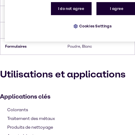
I do not agree
I agree
Point de fusion
189 to 191 °C
Cookies Settings
Densité
1.6 - 1.7
Formulaires
Poudre, Blanc
Utilisations et applications
Applications clés
Colorants
Traitement des métaux
Produits de nettoyage